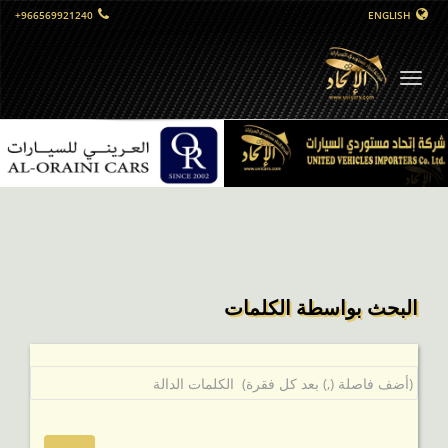
+966569921240
ENGLISH
التبديل
الملاحي
البحث بواسطة الكلمات