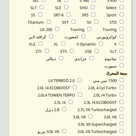
SEL
SE
S 580
S 450
SLT
SLE
SHO
Select
SS
SRT-8
SR5
Sport
Titanium
SXT
SV
STD
UX 200
Tuoring
Touring
كواتروبورتي
كمفورت
كرافتد لاين
XLE
XL
X-Dynamic
X
Z71
XT5
XSE
XLT
تيتانيوم
جراندي
دينالي
سبورت
‬سعة المحرك
1500 سي سي
2.0 L4 TERBOO
2.0L I4 ECOBOOST
2.0L 4 Cyl Turbo
2.0L4 TOWEN TERPO
2.0L I4 Turbo
2.5L I4
2.3L I4 ECOBOOST
2.7L V6 Turbocharged
2.8 ديزل
3.0L V6
3.0L V6
3.0L V6 Supercharged
3.0L V6 Turbocharged
3.0L V6 تيربو