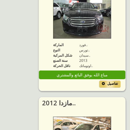
فورد..
الماركة
تورس..
النوع
سيدان..
شكل المركبة
2013
سنة الصنع
اوتوماتك..
ناقل الحركة
مباع الله يوفق البائع والمشتري
تفاصيل
2012 مازدا..