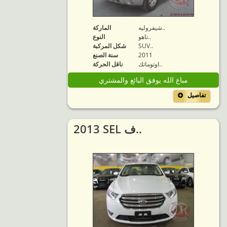
شيفروليه..
الماركة
تاهو..
النوع
SUV..
شكل المركبة
2011
سنة الصنع
اوتوماتك..
ناقل الحركة
مباع الله يوفق البائع والمشتري
تفاصيل
2013 SEL ف..