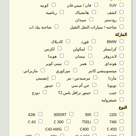
SUV
فان / ميني فان
كوبيه
كشف
هاتشباك
رياضية
رودستر
سيدان
شاحنه / سيارات النقل الثقيل
شاحنة بيك اب
الماركة
BMW
فورد
كاديلاك
كرايسلر
لينكولن
لكزس
لاندروفر
نيسان
هوندا
هونداي
همر
مينى كوبر
ميتسوبيشي كانتر
ميركوري
مازيراتي
مازدا
مرسيدس - بنز
إنفينيتي
تويوتا
جي أم سي
جينور
جيب
جيتور نرافل بلس T2
دودج
شيفروليه
النوع
428i
300SRT
300
220i
C 43
C 300
750Li
740i
C43 AMG
C400
C 450