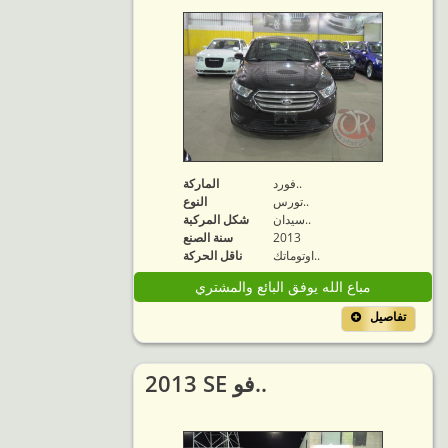
فورد..
الماركة
تورس..
النوع
سيدان..
شكل المركبة
2013
سنة الصنع
اوتوماتك..
ناقل الحركة
مباع الله يوفق البائع والمشتري
تفاصيل
2013 SE فو..