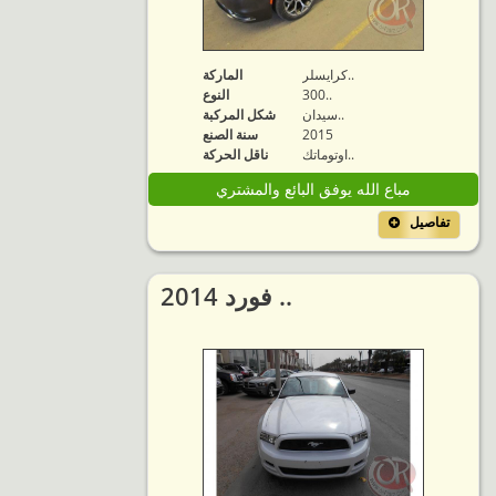
كرايسلر..
الماركة
300..
النوع
سيدان..
شكل المركبة
2015
سنة الصنع
اوتوماتك..
ناقل الحركة
مباع الله يوفق البائع والمشتري
تفاصيل
2014 فورد ..