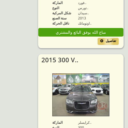
فورد..
الماركة
تورس..
النوع
سيدان..
شكل المركبة
2013
سنة الصنع
اوتوماتك..
ناقل الحركة
مباع الله يوفق البائع والمشتري
تفاصيل
2015 300 V..
كرايسلر..
الماركة
300..
النوع