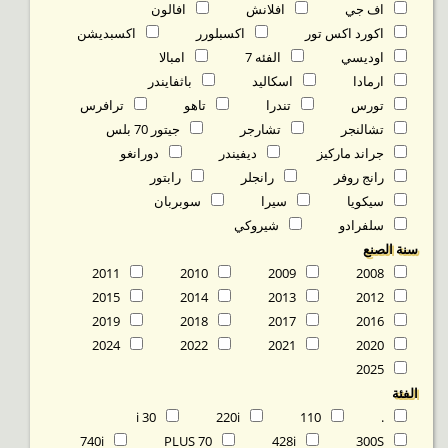
اف جي
افلانش
افالون
اكورد اكس تور
اكسبلورر
اكسبديشن
اوديسي
الفئه 7
امبالا
ارمادا
اسكاليد
باثفايندر
تورس
تندرا
تاهو
ترافرس
تشالنجر
تشارجر
جيتور 70 بلس
جراند ماركيز
ديفيندر
دورانغو
رانج روفر
رانجلر
رابتور
سيكويا
سيرا
سوبربان
سلفرادو
شيروكي
سنة الصنع
2011
2010
2009
2008
2015
2014
2013
2012
2019
2018
2017
2016
2024
2022
2021
2020
2025
الفئة
30 i
220i
110
.
740i
70 PLUS
428i
300S