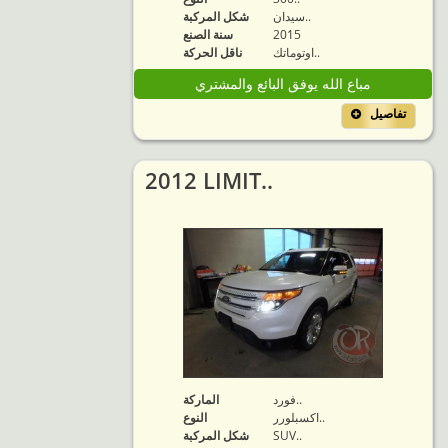
سيدان..
شكل المركبة
2015
سنة الصنع
اوتوماتك..
ناقل الحركة
مباع الله يوفق البائع والمشتري
تفاصيل
2012 LIMIT..
فورد..
الماركة
اكسبلورر..
النوع
SUV..
شكل المركبة