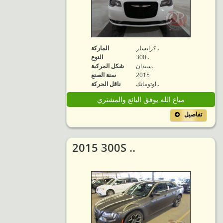
كرايسلر..
الماركة
300..
النوع
سيدان..
شكل المركبة
2015
سنة الصنع
اوتوماتك..
ناقل الحركة
مباع الله يوفق البائع والمشتري
تفاصيل
2015 300S ..