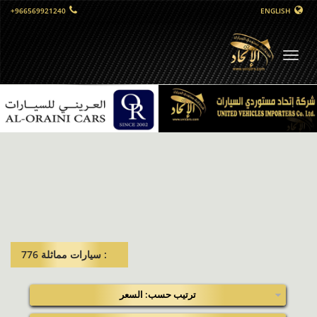
+966569921240
ENGLISH
التبديل
الملاحي
: سيارات مماثلة​ 776
ترتيب حسب: السعر