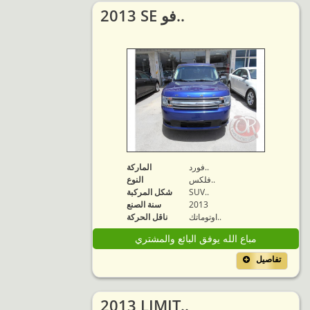
2013 SE فو..
فورد..
الماركة
فلكس..
النوع
SUV..
شكل المركبة
2013
سنة الصنع
اوتوماتك..
ناقل الحركة
مباع الله يوفق البائع والمشتري
تفاصيل
2013 LIMIT..