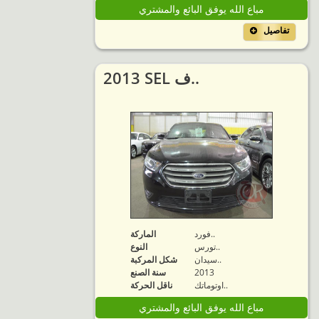
مباع الله يوفق البائع والمشتري
تفاصيل
2013 SEL ف..
فورد..
الماركة
تورس..
النوع
سيدان..
شكل المركبة
2013
سنة الصنع
اوتوماتك..
ناقل الحركة
مباع الله يوفق البائع والمشتري