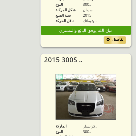
300..
النوع
سيدان..
شكل المركبة
2015
سنة الصنع
اوتوماتك..
ناقل الحركة
مباع الله يوفق البائع والمشتري
تفاصيل
2015 300S ..
كرايسلر..
الماركة
300..
النوع