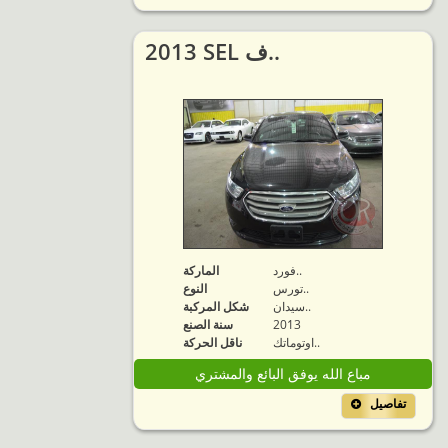
2013 SEL ف..
فورد..
الماركة
تورس..
النوع
سيدان..
شكل المركبة
2013
سنة الصنع
اوتوماتك..
ناقل الحركة
مباع الله يوفق البائع والمشتري
تفاصيل