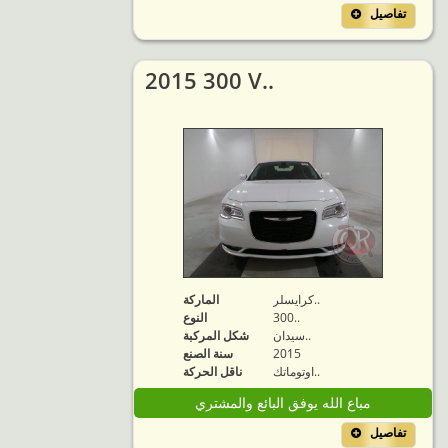
تفاصيل
2015 300 V..
كرايسلر..
الماركة
300..
النوع
سيدان..
شكل المركبة
2015
سنة الصنع
اوتوماتك..
ناقل الحركة
مباع الله يوفق البائع والمشتري
تفاصيل