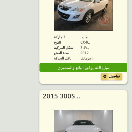
مازدا..
الماركة
CX-9..
النوع
SUV..
شكل المركبة
2012
سنة الصنع
اوتوماتك..
ناقل الحركة
مباع الله يوفق البائع والمشتري
تفاصيل
2015 300S ..