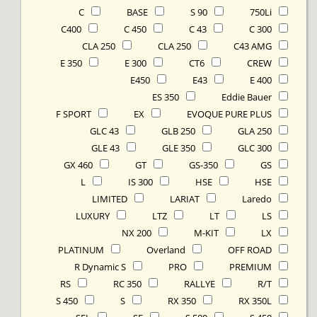
C
BASE
90 S
750Li
C400
C 450
C 43
C 300
CLA 250
CLA 250
C43 AMG
E 350
E 300
CT6
CREW
E450
E43
E 400
ES 350
Eddie Bauer
F SPORT
EX
EVOQUE PURE PLUS
GLC 43
GLB 250
GLA 250
GLE 43
GLE 350
GLC 300
GX 460
GT
GS-350
GS
L
IS 300
HSE
HSE
LIMITED
LARIAT
Laredo
LUXURY
LTZ
LT
LS
NX 200
M-KIT
LX
PLATINUM
Overland
OFF ROAD
R Dynamic S
PRO
PREMIUM
RS
RC 350
RALLYE
R/T
S 450
S
RX 350
RX 350L