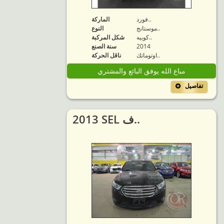
فورد..
الماركة
موستانج..
النوع
كوبيه..
شكل المركبة
2014
سنة الصنع
اوتوماتك..
ناقل الحركة
مباع الله يوفق البائع والمشتري
تفاصيل
2013 SEL ف..