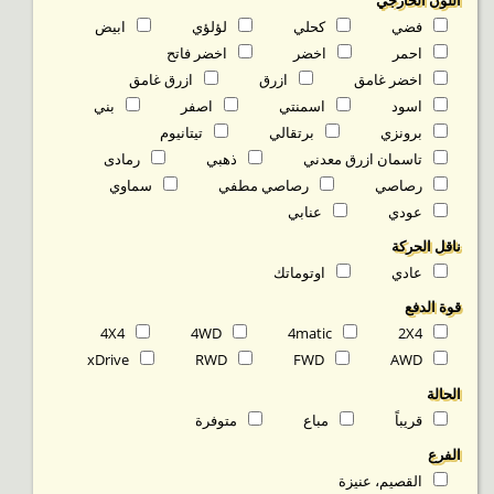
اللون الخارجي
فضي
كحلي
لؤلؤي
ابيض
احمر
اخضر
اخضر فاتح
اخضر غامق
ازرق
ازرق غامق
اسود
اسمنتي
اصفر
بني
برونزي
برتقالي
تيتانيوم
تاسمان ازرق معدني
ذهبي
رمادى
رصاصي
رصاصي مطفي
سماوي
عودي
عنابي
ناقل الحركة
عادي
اوتوماتك
قوة الدفع
4X4
4WD
4matic
2X4
xDrive
RWD
FWD
AWD
الحالة
قريباً
مباع
متوفرة‬
الفرع
القصيم، عنيزة