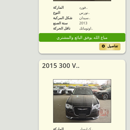
فورد..
الماركة
تورس..
النوع
سيدان..
شكل المركبة
2013
سنة الصنع
اوتوماتك..
ناقل الحركة
مباع الله يوفق البائع والمشتري
تفاصيل
2015 300 V..
كرايسلر..
الماركة