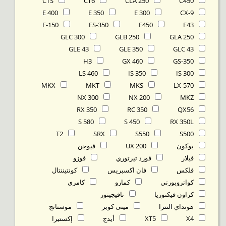
CTS
CT6
CLA 250
C450
E 400
E 350
E 300
CX-9
F-150
ES-350
E450
E43
GLC 300
GLB 250
GLA 250
GLE 43
GLE 350
GLC 43
H3
GX 460
GS-350
LS 460
IS 350
IS 300
MKX
MKT
MKS
LX-570
NX 300
NX 200
MKZ
RX 350
RC 350
QX56
S 580
S 450
RX 350L
T2
SRX
S550
S500
يوكون
UX 200
فيوجن
فيلار
فورد تيرتوري
فوزو
فلكس
فان اكسبريس
كونتيننتال
كواتروبورتي
كمارو
كامرى
كراون فيكتوريا
نافيجيتور
هونداي النترا
مينى كوبر
موستانج
X4
XT5
أيدج
إكستيرا