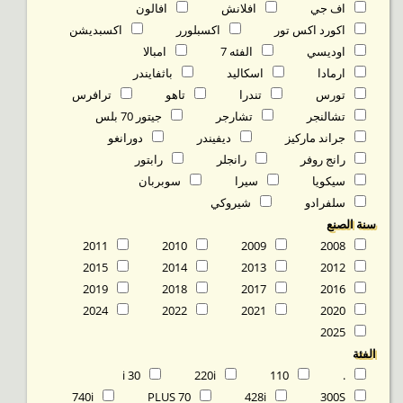
اف جي
افلانش
افالون
اكورد اكس تور
اكسبلورر
اكسبديشن
اوديسي
الفئه 7
امبالا
ارمادا
اسكاليد
باثفايندر
تورس
تندرا
تاهو
ترافرس
تشالنجر
تشارجر
جيتور 70 بلس
جراند ماركيز
ديفيندر
دورانغو
رانج روفر
رانجلر
رابتور
سيكويا
سيرا
سوبربان
سلفرادو
شيروكي
سنة الصنع
2011
2010
2009
2008
2015
2014
2013
2012
2019
2018
2017
2016
2024
2022
2021
2020
2025
الفئة
30 i
220i
110
.
740i
70 PLUS
428i
300S