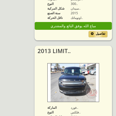
300..
النوع
سيدان..
شكل المركبة
2015
سنة الصنع
اوتوماتك..
ناقل الحركة
مباع الله يوفق البائع والمشتري
تفاصيل
2013 LIMIT..
فورد..
الماركة
فلكس..
النوع