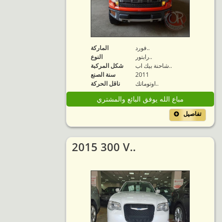
فورد..
الماركة
رابتور..
النوع
شاحنة بيك اب..
شكل المركبة
2011
سنة الصنع
اوتوماتك..
ناقل الحركة
مباع الله يوفق البائع والمشتري
تفاصيل
2015 300 V..