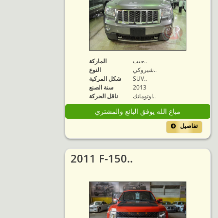
جيب..
الماركة
شيروكي..
النوع
SUV..
شكل المركبة
2013
سنة الصنع
اوتوماتك..
ناقل الحركة
مباع الله يوفق البائع والمشتري
تفاصيل
2011 F-150..