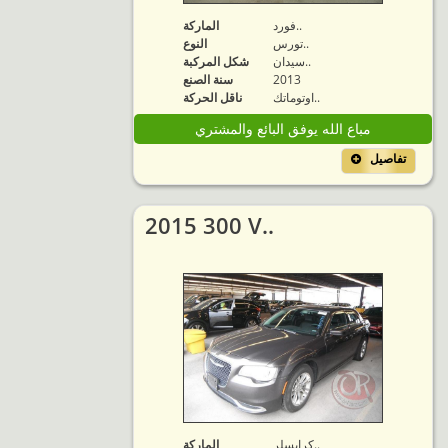
فورد..
الماركة
تورس..
النوع
سيدان..
شكل المركبة
2013
سنة الصنع
اوتوماتك..
ناقل الحركة
مباع الله يوفق البائع والمشتري
تفاصيل
2015 300 V..
كرايسلر..
الماركة