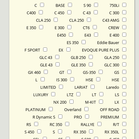
C
BASE
90 S
750Li
C400
C 450
C 43
C 300
CLA 250
CLA 250
C43 AMG
E 350
E 300
CT6
CREW
E450
E43
E 400
ES 350
Eddie Bauer
F SPORT
EX
EVOQUE PURE PLUS
GLC 43
GLB 250
GLA 250
GLE 43
GLE 350
GLC 300
GX 460
GT
GS-350
GS
L
IS 300
HSE
HSE
LIMITED
LARIAT
Laredo
LUXURY
LTZ
LT
LS
NX 200
M-KIT
LX
PLATINUM
Overland
OFF ROAD
R Dynamic S
PRO
PREMIUM
RS
RC 350
RALLYE
R/T
S 450
S
RX 350
RX 350L