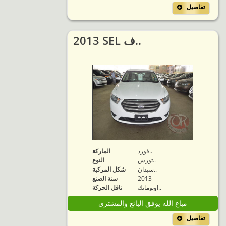
تفاصيل
2013 SEL ف..
فورد..
الماركة
تورس..
النوع
سيدان..
شكل المركبة
2013
سنة الصنع
اوتوماتك..
ناقل الحركة
مباع الله يوفق البائع والمشتري
تفاصيل