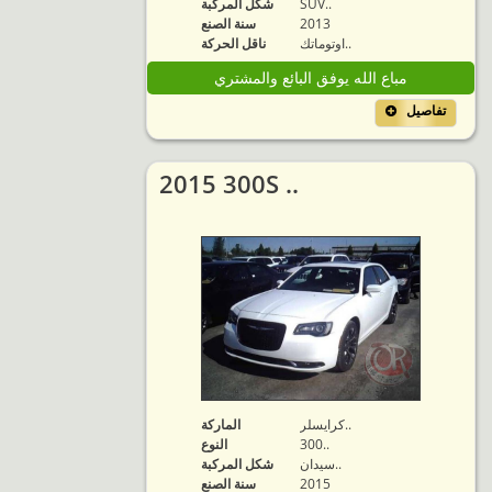
SUV..
شكل المركبة
2013
سنة الصنع
اوتوماتك..
ناقل الحركة
مباع الله يوفق البائع والمشتري
تفاصيل
2015 300S ..
كرايسلر..
الماركة
300..
النوع
سيدان..
شكل المركبة
2015
سنة الصنع