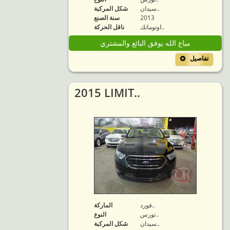
سيدان..
شكل المركبة
2013
سنة الصنع
اوتوماتك..
ناقل الحركة
مباع الله يوفق البائع والمشتري
تفاصيل
2015 LIMIT..
فورد..
الماركة
تورس..
النوع
سيدان..
شكل المركبة