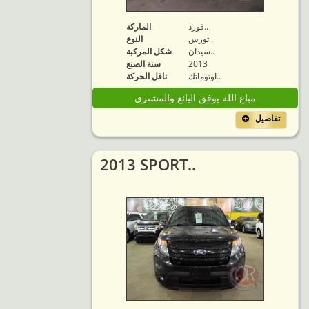
فورد..
الماركة
تورس..
النوع
سيدان..
شكل المركبة
2013
سنة الصنع
اوتوماتك..
ناقل الحركة
مباع الله يوفق البائع والمشتري
تفاصيل
2013 SPORT..