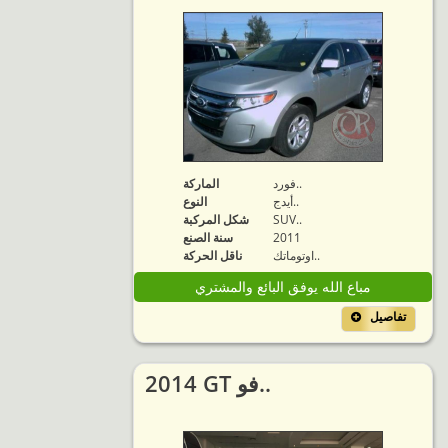
فورد..
الماركة
أيدج..
النوع
SUV..
شكل المركبة
2011
سنة الصنع
اوتوماتك..
ناقل الحركة
مباع الله يوفق البائع والمشتري
تفاصيل
2014 GT فو..