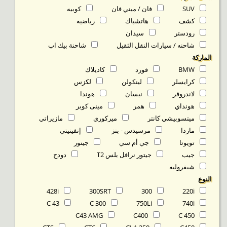
SUV
فان / ميني فان
كوبيه
كشف
هاتشباك
رياضية
رودستر
سيدان
شاحنه / سيارات النقل الثقيل
شاحنة بيك اب
الماركة
BMW
فورد
كاديلاك
كرايسلر
لينكولن
لكزس
لاندروفر
نيسان
هوندا
هونداي
همر
مينى كوبر
ميتسوبيشي كانتر
ميركوري
مازيراتي
مازدا
مرسيدس - بنز
إنفينيتي
تويوتا
جي أم سي
جينور
جيب
جيتور نرافل بلس T2
دودج
شيفروليه
النوع
428i
300SRT
300
220i
C 43
C 300
750Li
740i
C43 AMG
C400
C 450