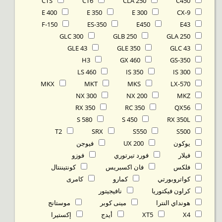
CTS
CT6
CLA 250
C450
E 400
E 350
E 300
CX-9
F-150
ES-350
E450
E43
GLC 300
GLB 250
GLA 250
GLE 43
GLE 350
GLC 43
H3
GX 460
GS-350
LS 460
IS 350
IS 300
MKX
MKT
MKS
LX-570
NX 300
NX 200
MKZ
RX 350
RC 350
QX56
S 580
S 450
RX 350L
T2
SRX
S550
S500
يوكون
UX 200
فيوجن
فيلار
فورد تيرتوري
فوزو
فلكس
فان اكسبريس
كونتيننتال
كواتروبورتي
كمارو
كامرى
كراون فيكتوريا
نافيجيتور
هونداي النترا
مينى كوبر
موستانج
X4
XT5
أيدج
إكستيرا