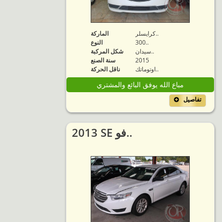
كرايسلر..
الماركة
300..
النوع
سيدان..
شكل المركبة
2015
سنة الصنع
اوتوماتك..
ناقل الحركة
مباع الله يوفق البائع والمشتري
تفاصيل
2013 SE فو..