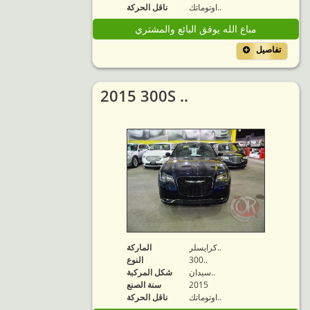
اوتوماتك..
ناقل الحركة
مباع الله يوفق البائع والمشتري
تفاصيل
2015 300S ..
كرايسلر..
الماركة
300..
النوع
سيدان..
شكل المركبة
2015
سنة الصنع
اوتوماتك..
ناقل الحركة