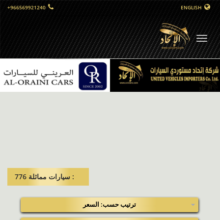
+966569921240
ENGLISH
التبديل
الملاحي
: سيارات مماثلة​ 776
ترتيب حسب: السعر