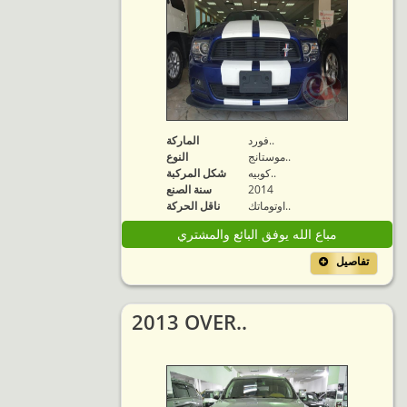
فورد..
الماركة
موستانج..
النوع
كوبيه..
شكل المركبة
2014
سنة الصنع
اوتوماتك..
ناقل الحركة
مباع الله يوفق البائع والمشتري
تفاصيل
2013 OVER..