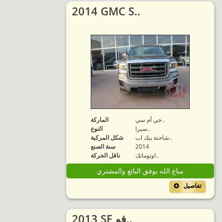
2014 GMC S..
جي أم سي..
الماركة
سيرا..
النوع
شاحنة بيك اب..
شكل المركبة
2014
سنة الصنع
اوتوماتك..
ناقل الحركة
مباع الله يوفق البائع والمشتري
تفاصيل
2013 SE فو..