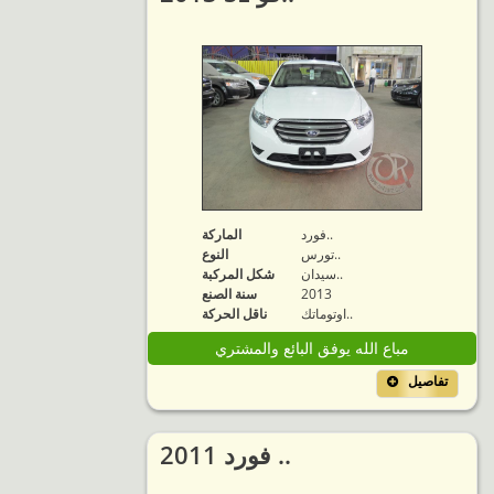
فورد..
الماركة
تورس..
النوع
سيدان..
شكل المركبة
2013
سنة الصنع
اوتوماتك..
ناقل الحركة
مباع الله يوفق البائع والمشتري
تفاصيل
2011 فورد ..