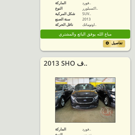
فورد..
الماركة
اكسبلورر..
النوع
SUV..
شكل المركبة
2013
سنة الصنع
اوتوماتك..
ناقل الحركة
مباع الله يوفق البائع والمشتري
تفاصيل
2013 SHO ف..
فورد..
الماركة
تورس..
النوع