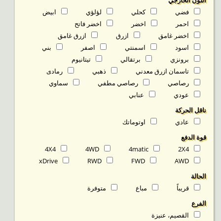
اللون الخارجي
فضي
كحلي
لؤلؤي
ابيض
احمر
اخضر
اخضر فاتح
اخضر غامق
ازرق
ازرق غامق
اسود
اسمنتي
اصفر
بني
برونزي
برتقالي
تيتانيوم
تاسمان ازرق معدني
ذهبي
رمادى
رصاصي
رصاصي مطفي
سماوي
عودي
عنابي
ناقل الحركة
عادي
اوتوماتك
قوة الدفع
4X4
4WD
4matic
2X4
xDrive
RWD
FWD
AWD
الحالة
قريباً
مباع
متوفرة‬
الفرع
القصيم، عنيزة