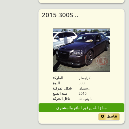
2015 300S ..
كرايسلر..
الماركة
300..
النوع
سيدان..
شكل المركبة
2015
سنة الصنع
اوتوماتك..
ناقل الحركة
مباع الله يوفق البائع والمشتري
تفاصيل