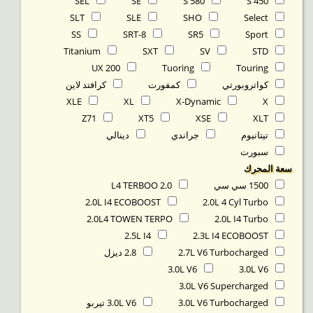
SEL
SE
S 580
S 450
SLT
SLE
SHO
Select
SS
SRT-8
SR5
Sport
Titanium
SXT
SV
STD
UX 200
Tuoring
Touring
كواتروبورتي
كمفورت
كرافتد لاين
XLE
XL
X-Dynamic
X
Z71
XT5
XSE
XLT
تيتانيوم
جراندي
دينالي
سبورت
‬سعة المحرك
1500 سي سي
2.0 L4 TERBOO
2.0L I4 ECOBOOST
2.0L 4 Cyl Turbo
2.0L4 TOWEN TERPO
2.0L I4 Turbo
2.5L I4
2.3L I4 ECOBOOST
2.7L V6 Turbocharged
2.8 ديزل
3.0L V6
3.0L V6
3.0L V6 Supercharged
3.0L V6 Turbocharged
3.0L V6 تيربو