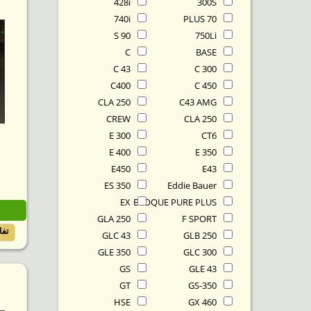
428i
300S
740i
70 PLUS
90 S
750Li
C
BASE
C 43
C 300
C400
C 450
CLA 250
C43 AMG
CREW
CLA 250
E 300
CT6
E 400
E 350
E450
E43
ES 350
Eddie Bauer
EX
EVOQUE PURE PLUS
GLA 250
F SPORT
تف
GLC 43
GLB 250
GLE 350
GLC 300
GS
GLE 43
GT
GS-350
HSE
GX 460