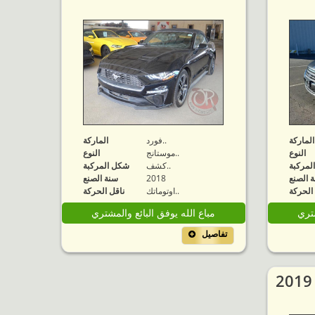
الماركة
فورد..
الماركة
النوع
موستانج..
النوع
لمركبة
كشف..
شكل المركبة
 الصنع
2018
سنة الصنع
الحركة
اوتوماتك..
ناقل الحركة
شتري
مباع الله يوفق البائع والمشتري
تفاصيل