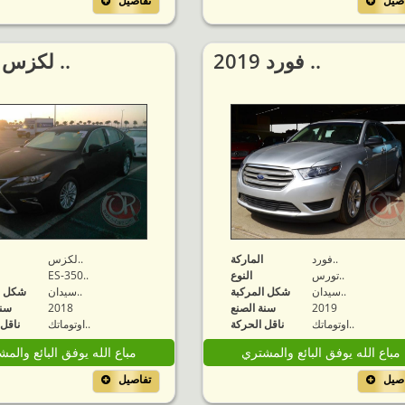
اصيل
تفاصيل
2019 فورد ..
2018 لكزس ..
فورد..
الماركة
لكزس..
تورس..
النوع
ES-350..
سيدان..
شكل المركبة
سيدان..
شكل ا
2019
سنة الصنع
2018
سنة
اوتوماتك..
ناقل الحركة
اوتوماتك..
ناقل 
مباع الله يوفق البائع والمشتري
مباع الله يوفق البائع والم
اصيل
تفاصيل