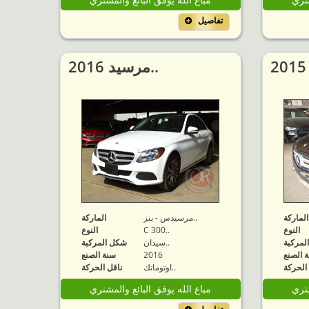
تفاصيل
2016 مرسيد..
الماركة
مرسيدس - بنز..
الماركة
النوع
C 300..
النوع
لمركبة
سيدان..
شكل المركبة
 الصنع
2016
سنة الصنع
الحركة
اوتوماتك..
ناقل الحركة
شتري
مباع الله يوفق البائع والمشتري