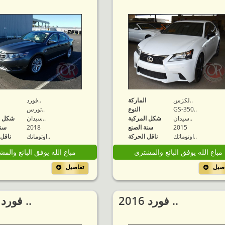
لكزس..
الماركة
فورد..
GS-350..
النوع
تورس..
سيدان..
شكل المركبة
سيدان..
شكل ا
2015
سنة الصنع
2018
سنة
اوتوماتك..
ناقل الحركة
اوتوماتك..
ناقل 
مباع الله يوفق البائع والمشتري
مباع الله يوفق البائع والم
اصيل
تفاصيل
2016 فورد ..
2019 فورد ..