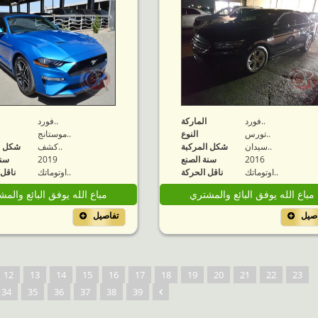
فورد..
الماركة
فورد..
تورس..
النوع
موستانج..
سيدان..
شكل المركبة
كشف..
شكل ا
2016
سنة الصنع
2019
سنة
اوتوماتك..
ناقل الحركة
اوتوماتك..
ناقل 
مباع الله يوفق البائع والمشتري
مباع الله يوفق البائع والم
اصيل
تفاصيل
12
13
14
15
16
17
18
19
20
21
22
23
34
35
36
37
38
39