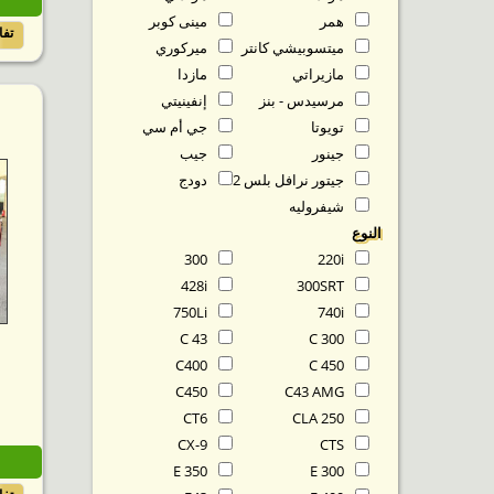
همر
مينى كوبر
تف
ميتسوبيشي كانتر
ميركوري
مازيراتي
مازدا
مرسيدس - بنز
إنفينيتي
تويوتا
جي أم سي
جينور
جيب
جيتور نرافل بلس T2
دودج
شيفروليه
النوع
300
220i
428i
300SRT
750Li
740i
C 43
C 300
C400
C 450
C450
C43 AMG
CT6
CLA 250
CX-9
CTS
E 350
E 300