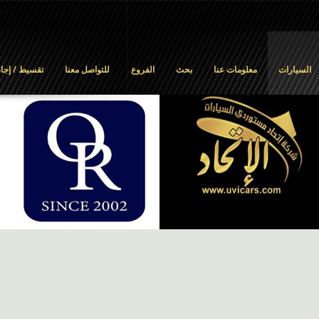
السيارات
معلومات عنا
بحث
الفروع
للتواصل معنا
تقسيط / إجار