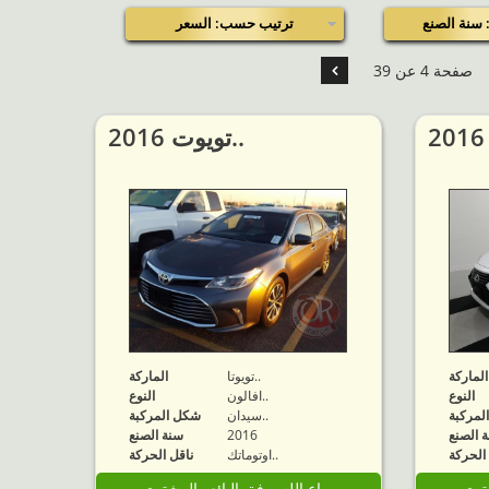
سنة الصنع
ترتيب حسب: السعر
صفحة 4 عن 39
2016 تويوت..
الماركة
تويوتا..
الماركة
النوع
افالون..
النوع
لمركبة
سيدان..
شكل المركبة
 الصنع
2016
سنة الصنع
الحركة
اوتوماتك..
ناقل الحركة
شتري
مباع الله يوفق البائع والمشتري