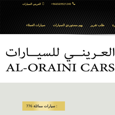
+966569921240
العريني السيارات
ة
طلب تقرير
يهم مستوردي السيارات
سيارات العملاء
: سيارات مماثلة​ 776