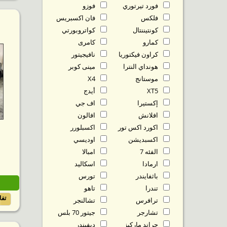
فورد تيرتوري
فوزو
فلكس
فان اكسبريس
كونتيننتال
كواتروبورتي
كمارو
كامرى
كراون فيكتوريا
نافيجيتور
هونداي النترا
مينى كوبر
موستانج
X4
XT5
أيدج
إكستيرا
اف جي
افلانش
افالون
اكورد اكس تور
اكسبلورر
اكسبديشن
اوديسي
الفئه 7
امبالا
ارمادا
اسكاليد
باثفايندر
تورس
تندرا
تاهو
تف
ترافرس
تشالنجر
تشارجر
جيتور 70 بلس
جراند ماركيز
ديفيندر