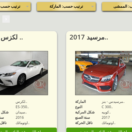
: الممشى
ترتيب حسب: الماركة
ترتيب حسب: 
2017 مرسيد..
2016 لكزس ..
مرسيدس - بنز..
الماركة
لكزس..
C 300..
النوع
ES-350..
كوبيه..
شكل المركبة
سيدان..
شكل ا
2017
سنة الصنع
2016
سنة
اوتوماتك..
ناقل الحركة
اوتوماتك..
ناقل 
مباع الله يوفق البائع والمشتري
مباع الله يوفق البائع والم