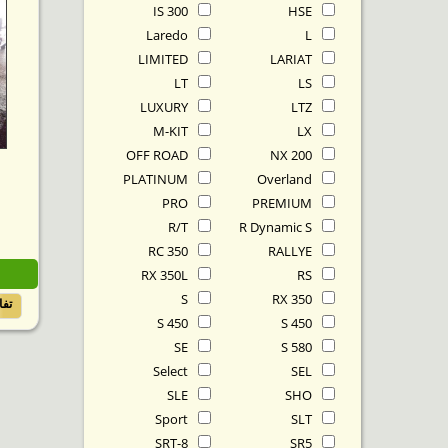
IS 300
HSE
Laredo
L
LIMITED
LARIAT
LT
LS
LUXURY
LTZ
M-KIT
LX
OFF ROAD
NX 200
PLATINUM
Overland
PRO
PREMIUM
R/T
R Dynamic S
RC 350
RALLYE
RX 350L
RS
S
RX 350
تف
S 450
S 450
SE
S 580
Select
SEL
SLE
SHO
Sport
SLT
SRT-8
SR5