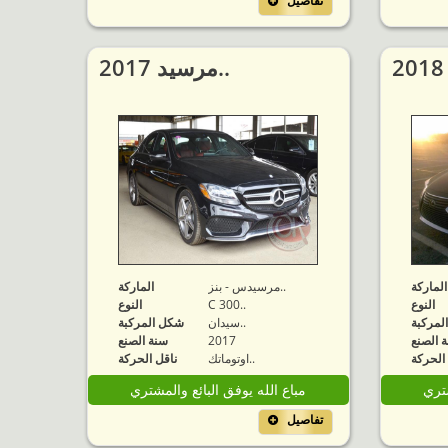
تفاصيل
2017 مرسيد..
الماركة
مرسيدس - بنز..
الماركة
النوع
C 300..
النوع
لمركبة
سيدان..
شكل المركبة
 الصنع
2017
سنة الصنع
الحركة
اوتوماتك..
ناقل الحركة
شتري
مباع الله يوفق البائع والمشتري
تفاصيل