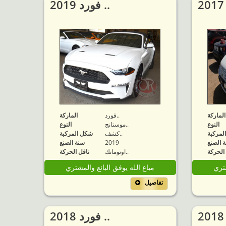
2019 فورد ..
الماركة
فورد..
الماركة
النوع
موستانج..
النوع
لمركبة
كشف..
شكل المركبة
 الصنع
2019
سنة الصنع
الحركة
اوتوماتك..
ناقل الحركة
شتري
مباع الله يوفق البائع والمشتري
تفاصيل
2018 فورد ..