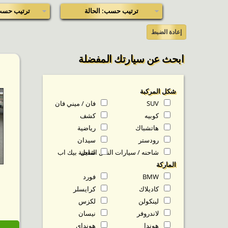
ترتيب حسب: الحالة
ترتيب حسب
إعادة الضبط
ابحث عن سيارتك المفضلة
شكل المركبة
SUV
فان / ميني فان
كوبيه
كشف
هاتشباك
رياضية
رودستر
سيدان
شاحنه / سيارات النقل الثقيل
شاحنة بيك اب
الماركة
BMW
فورد
كاديلاك
كرايسلر
لينكولن
لكزس
لاندروفر
نيسان
هوندا
هونداي