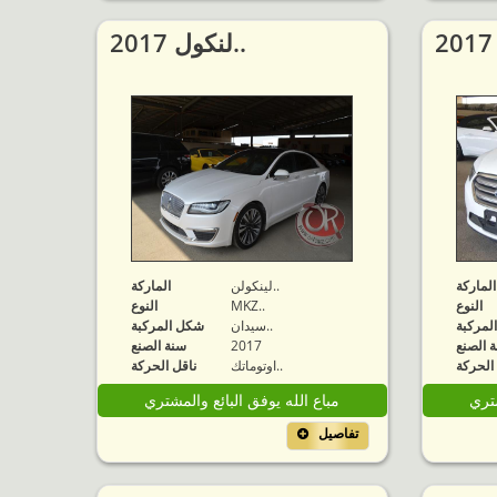
2017 لنكول..
الماركة
لينكولن..
الماركة
النوع
MKZ..
النوع
لمركبة
سيدان..
شكل المركبة
 الصنع
2017
سنة الصنع
الحركة
اوتوماتك..
ناقل الحركة
شتري
مباع الله يوفق البائع والمشتري
تفاصيل