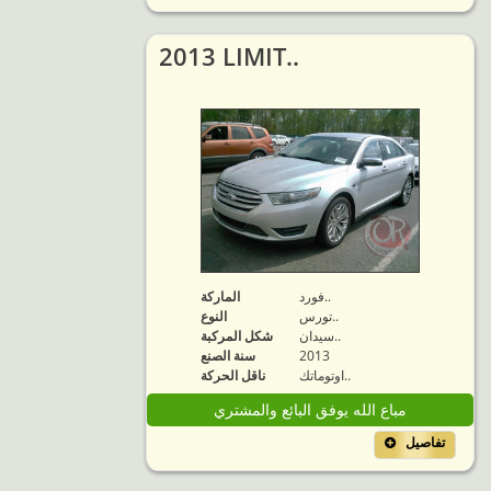
2013 LIMIT..
فورد..
الماركة
تورس..
النوع
سيدان..
شكل المركبة
2013
سنة الصنع
اوتوماتك..
ناقل الحركة
مباع الله يوفق البائع والمشتري
تفاصيل