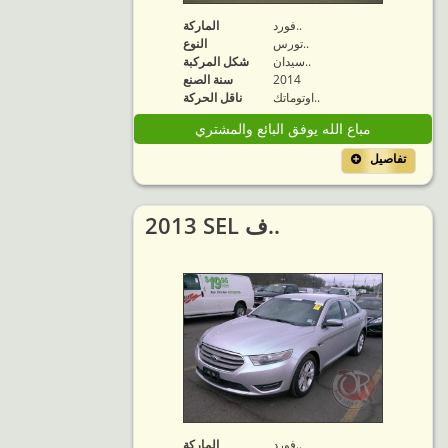
فورد..
الماركة
تورس..
النوع
سيدان..
شكل المركبة
2014
سنة الصنع
اوتوماتك..
ناقل الحركة
مباع الله يوفق البائع والمشتري
تفاصيل
2013 SEL ف..
فورد..
الماركة