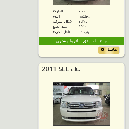
فورد..
الماركة
فلكس..
النوع
SUV..
شكل المركبة
2014
سنة الصنع
اوتوماتك..
ناقل الحركة
مباع الله يوفق البائع والمشتري
تفاصيل
2011 SEL ف..