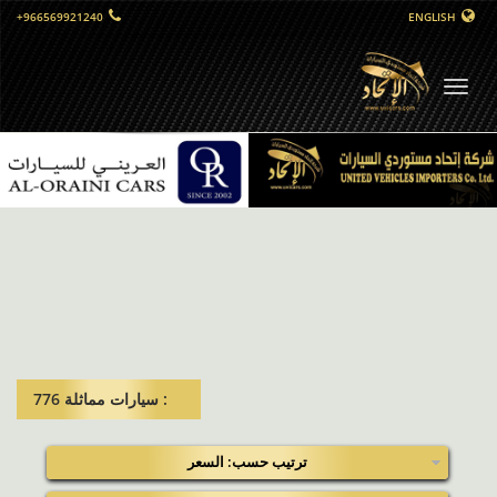
+966569921240
ENGLISH
التبديل
الملاحي
: سيارات مماثلة​ 776
ترتيب حسب: السعر