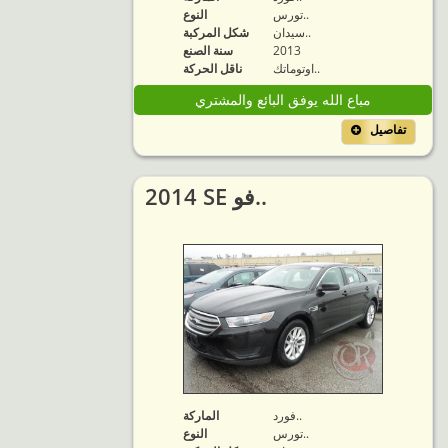
تورس..
النوع
سيدان..
شكل المركبة
2013
سنة الصنع
اوتوماتك..
ناقل الحركة
مباع الله يوفق البائع والمشتري
تفاصيل
2014 SE فو..
فورد..
الماركة
تورس..
النوع