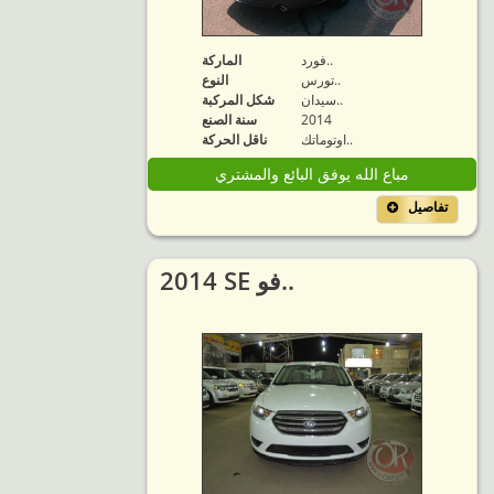
فورد..
الماركة
تورس..
النوع
سيدان..
شكل المركبة
2014
سنة الصنع
اوتوماتك..
ناقل الحركة
مباع الله يوفق البائع والمشتري
تفاصيل
2014 SE فو..