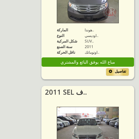
هوندا..
الماركة
اوديسي..
النوع
SUV..
شكل المركبة
2011
سنة الصنع
اوتوماتك..
ناقل الحركة
مباع الله يوفق البائع والمشتري
تفاصيل
2011 SEL ف..