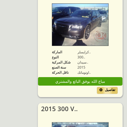
كرايسلر..
الماركة
300..
النوع
سيدان..
شكل المركبة
2015
سنة الصنع
اوتوماتك..
ناقل الحركة
مباع الله يوفق البائع والمشتري
تفاصيل
2015 300 V..