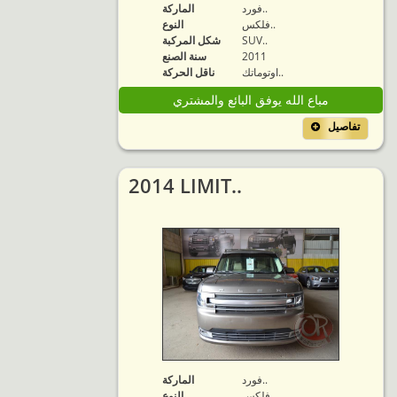
فورد..
الماركة
فلكس..
النوع
SUV..
شكل المركبة
2011
سنة الصنع
اوتوماتك..
ناقل الحركة
مباع الله يوفق البائع والمشتري
تفاصيل
2014 LIMIT..
فورد..
الماركة
فلكس..
النوع