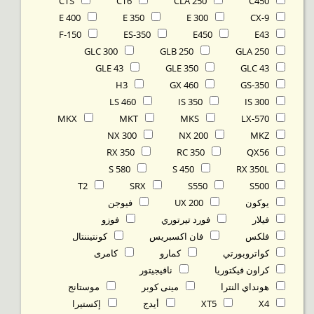
CTS
CT6
CLA 250
C450
E 400
E 350
E 300
CX-9
F-150
ES-350
E450
E43
GLC 300
GLB 250
GLA 250
GLE 43
GLE 350
GLC 43
H3
GX 460
GS-350
LS 460
IS 350
IS 300
MKX
MKT
MKS
LX-570
NX 300
NX 200
MKZ
RX 350
RC 350
QX56
S 580
S 450
RX 350L
T2
SRX
S550
S500
يوكون
UX 200
فيوجن
فيلار
فورد تيرتوري
فوزو
فلكس
فان اكسبريس
كونتيننتال
كواتروبورتي
كمارو
كامرى
كراون فيكتوريا
نافيجيتور
هونداي النترا
مينى كوبر
موستانج
X4
XT5
أيدج
إكستيرا