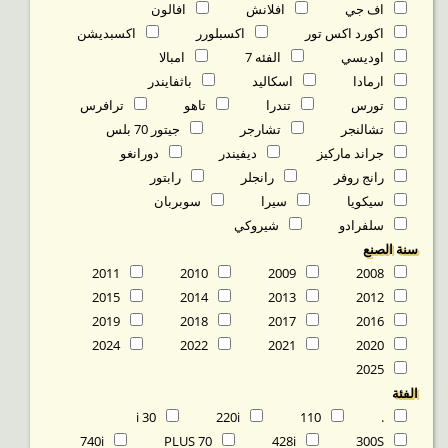
اف جي
افلانش
افالون
اكورد اكس تور
اكسبلورر
اكسبديشن
اوديسي
الفئه 7
امبالا
ارمادا
اسكاليد
باثفايندر
تورس
تندرا
تاهو
ترافرس
تشالنجر
تشارجر
جيتور 70 بلس
جراند ماركيز
ديفيندر
دورانغو
رانج روفر
رانجلر
رابتور
سيكويا
سيرا
سوبربان
سلفرادو
شيروكي
سنة الصنع
2011
2010
2009
2008
2015
2014
2013
2012
2019
2018
2017
2016
2024
2022
2021
2020
2025
الفئة
30 i
220i
110
.
740i
70 PLUS
428i
300S