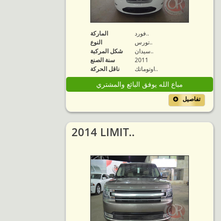
فورد..
الماركة
تورس..
النوع
سيدان..
شكل المركبة
2011
سنة الصنع
اوتوماتك..
ناقل الحركة
مباع الله يوفق البائع والمشتري
تفاصيل
2014 LIMIT..