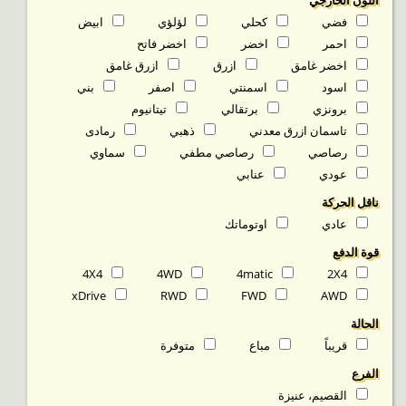
اللون الخارجي
فضي
كحلي
لؤلؤي
ابيض
احمر
اخضر
اخضر فاتح
اخضر غامق
ازرق
ازرق غامق
اسود
اسمنتي
اصفر
بني
برونزي
برتقالي
تيتانيوم
تاسمان ازرق معدني
ذهبي
رمادى
رصاصي
رصاصي مطفي
سماوي
عودي
عنابي
ناقل الحركة
عادي
اوتوماتك
قوة الدفع
4X4
4WD
4matic
2X4
xDrive
RWD
FWD
AWD
الحالة
قريباً
مباع
متوفرة‬
الفرع
القصيم، عنيزة