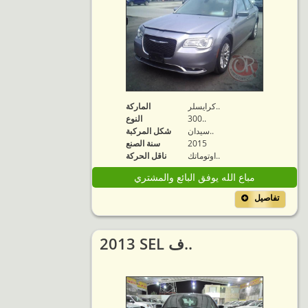
كرايسلر..
الماركة
300..
النوع
سيدان..
شكل المركبة
2015
سنة الصنع
اوتوماتك..
ناقل الحركة
مباع الله يوفق البائع والمشتري
تفاصيل
2013 SEL ف..