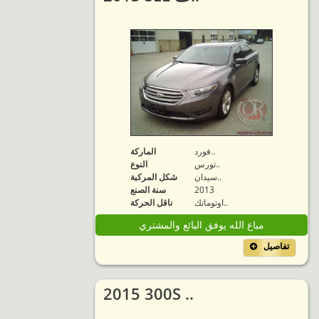
فورد..
الماركة
تورس..
النوع
سيدان..
شكل المركبة
2013
سنة الصنع
اوتوماتك..
ناقل الحركة
مباع الله يوفق البائع والمشتري
تفاصيل
2015 300S ..