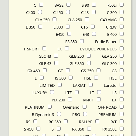
C
BASE
90 S
750Li
C400
C 450
C 43
C 300
CLA 250
CLA 250
C43 AMG
E 350
E 300
CT6
CREW
E450
E43
E 400
ES 350
Eddie Bauer
F SPORT
EX
EVOQUE PURE PLUS
GLC 43
GLB 250
GLA 250
GLE 43
GLE 350
GLC 300
GX 460
GT
GS-350
GS
L
IS 300
HSE
HSE
LIMITED
LARIAT
Laredo
LUXURY
LTZ
LT
LS
NX 200
M-KIT
LX
PLATINUM
Overland
OFF ROAD
R Dynamic S
PRO
PREMIUM
RS
RC 350
RALLYE
R/T
S 450
S
RX 350
RX 350L