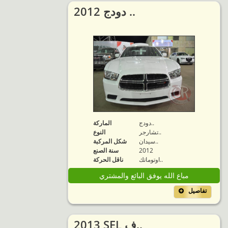
2012 دودج ..
دودج..
الماركة
تشارجر..
النوع
سيدان..
شكل المركبة
2012
سنة الصنع
اوتوماتك..
ناقل الحركة
مباع الله يوفق البائع والمشتري
تفاصيل
2013 SEL ف..