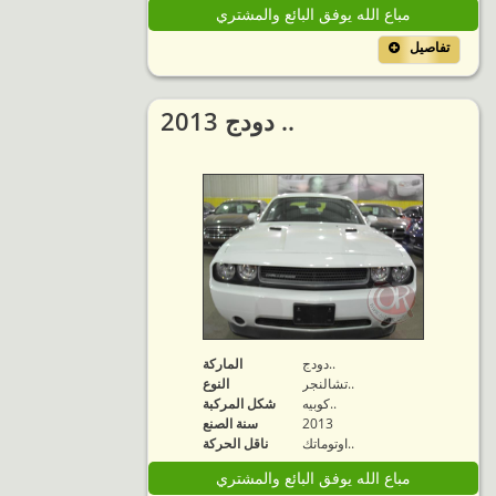
مباع الله يوفق البائع والمشتري
تفاصيل
2013 دودج ..
دودج..
الماركة
تشالنجر..
النوع
كوبيه..
شكل المركبة
2013
سنة الصنع
اوتوماتك..
ناقل الحركة
مباع الله يوفق البائع والمشتري