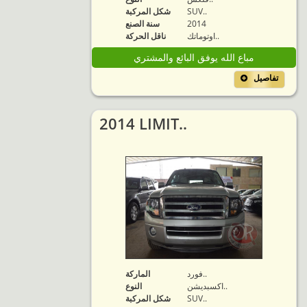
SUV..
شكل المركبة
2014
سنة الصنع
اوتوماتك..
ناقل الحركة
مباع الله يوفق البائع والمشتري
تفاصيل
2014 LIMIT..
فورد..
الماركة
اكسبديشن..
النوع
SUV..
شكل المركبة