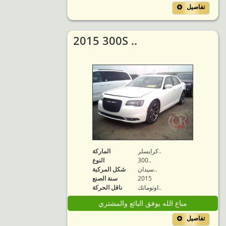
تفاصيل
2015 300S ..
كرايسلر..
الماركة
300..
النوع
سيدان..
شكل المركبة
2015
سنة الصنع
اوتوماتك..
ناقل الحركة
مباع الله يوفق البائع والمشتري
تفاصيل