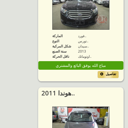
فورد..
الماركة
تورس..
النوع
سيدان..
شكل المركبة
2013
سنة الصنع
اوتوماتك..
ناقل الحركة
مباع الله يوفق البائع والمشتري
تفاصيل
2011 هوندا..