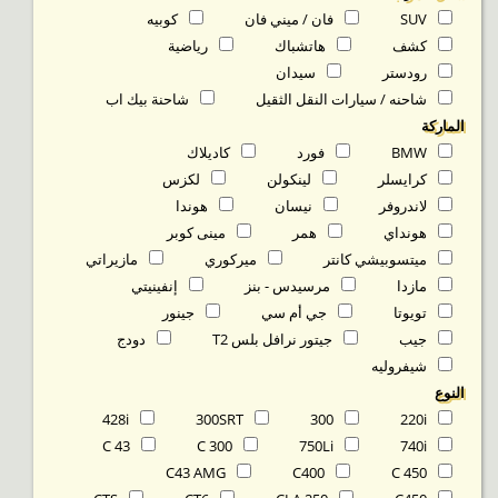
SUV
فان / ميني فان
كوبيه
كشف
هاتشباك
رياضية
رودستر
سيدان
شاحنه / سيارات النقل الثقيل
شاحنة بيك اب
الماركة
BMW
فورد
كاديلاك
كرايسلر
لينكولن
لكزس
لاندروفر
نيسان
هوندا
هونداي
همر
مينى كوبر
ميتسوبيشي كانتر
ميركوري
مازيراتي
مازدا
مرسيدس - بنز
إنفينيتي
تويوتا
جي أم سي
جينور
جيب
جيتور نرافل بلس T2
دودج
شيفروليه
النوع
428i
300SRT
300
220i
C 43
C 300
750Li
740i
C43 AMG
C400
C 450