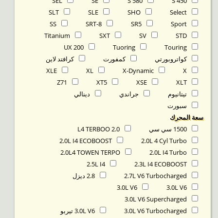
SEL
SE
S 580
S 450
SLT
SLE
SHO
Select
SS
SRT-8
SR5
Sport
Titanium
SXT
SV
STD
UX 200
Tuoring
Touring
كواتروبورتي
كمفورت
كرافتد لاين
XLE
XL
X-Dynamic
X
Z71
XT5
XSE
XLT
تيتانيوم
جراندي
دينالي
سبورت
‬سعة المحرك
1500 سي سي
2.0 L4 TERBOO
2.0L I4 ECOBOOST
2.0L 4 Cyl Turbo
2.0L4 TOWEN TERPO
2.0L I4 Turbo
2.5L I4
2.3L I4 ECOBOOST
2.7L V6 Turbocharged
2.8 ديزل
3.0L V6
3.0L V6
3.0L V6 Supercharged
3.0L V6 Turbocharged
3.0L V6 تيربو