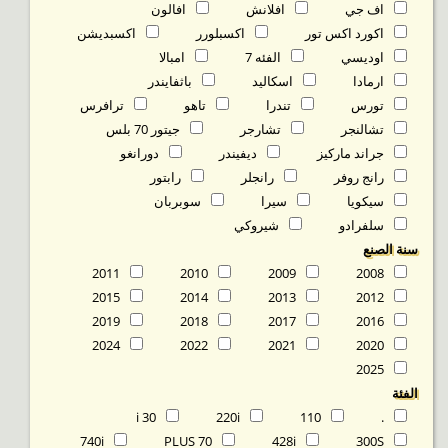
اف جي
افلانش
افالون
اكورد اكس تور
اكسبلورر
اكسبديشن
اوديسي
الفئه 7
امبالا
ارمادا
اسكاليد
باثفايندر
تورس
تندرا
تاهو
ترافرس
تشالنجر
تشارجر
جيتور 70 بلس
جراند ماركيز
ديفيندر
دورانغو
رانج روفر
رانجلر
رابتور
سيكويا
سيرا
سوبربان
سلفرادو
شيروكي
سنة الصنع
2011
2010
2009
2008
2015
2014
2013
2012
2019
2018
2017
2016
2024
2022
2021
2020
2025
الفئة
30 i
220i
110
.
740i
70 PLUS
428i
300S