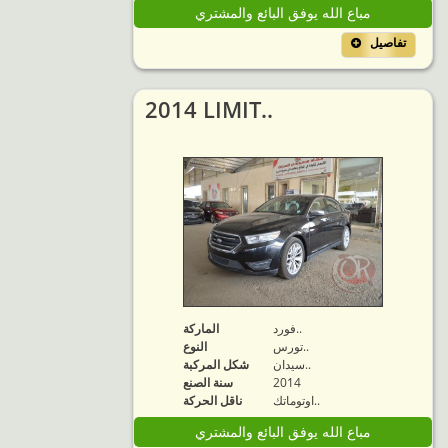
مباع الله يوفق البائع والمشتري
تفاصيل
2014 LIMIT..
فورد..
الماركة
تورس..
النوع
سيدان..
شكل المركبة
2014
سنة الصنع
اوتوماتك..
ناقل الحركة
مباع الله يوفق البائع والمشتري