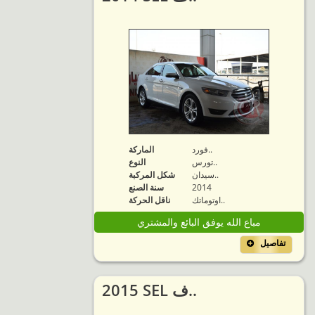
فورد..
الماركة
تورس..
النوع
سيدان..
شكل المركبة
2014
سنة الصنع
اوتوماتك..
ناقل الحركة
مباع الله يوفق البائع والمشتري
تفاصيل
2015 SEL ف..