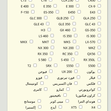
CTS
CT6
CLA 250
C450
E 400
E 350
E 300
CX-9
F-150
ES-350
E450
E43
GLC 300
GLB 250
GLA 250
GLE 43
GLE 350
GLC 43
H3
GX 460
GS-350
LS 460
IS 350
IS 300
MKX
MKT
MKS
LX-570
NX 300
NX 200
MKZ
RX 350
RC 350
QX56
S 580
S 450
RX 350L
T2
SRX
S550
S500
يوكون
UX 200
فيوجن
فيلار
فورد تيرتوري
فوزو
فلكس
فان اكسبريس
كونتيننتال
كواتروبورتي
كمارو
كامرى
كراون فيكتوريا
نافيجيتور
هونداي النترا
مينى كوبر
موستانج
X4
XT5
أيدج
إكستيرا