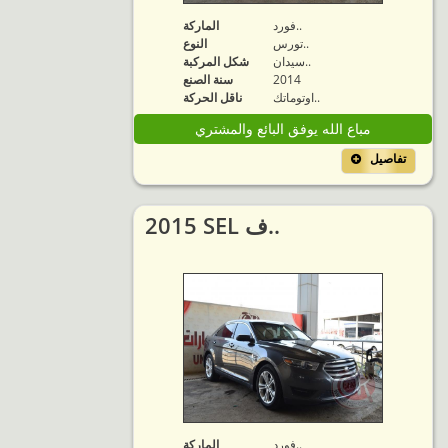
فورد..
الماركة
تورس..
النوع
سيدان..
شكل المركبة
2014
سنة الصنع
اوتوماتك..
ناقل الحركة
مباع الله يوفق البائع والمشتري
تفاصيل
2015 SEL ف..
فورد..
الماركة