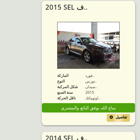
2015 SEL ف..
فورد..
الماركة
تورس..
النوع
سيدان..
شكل المركبة
2015
سنة الصنع
اوتوماتك..
ناقل الحركة
مباع الله يوفق البائع والمشتري
تفاصيل
2014 SEL ف..