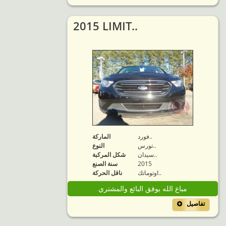
2015 LIMIT..
فورد..
الماركة
تورس..
النوع
سيدان..
شكل المركبة
2015
سنة الصنع
اوتوماتك..
ناقل الحركة
مباع الله يوفق البائع والمشتري
تفاصيل