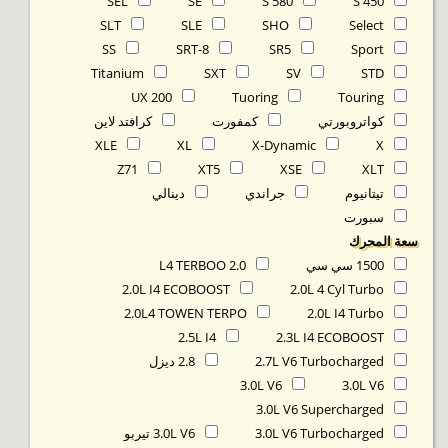
SEL
SE
S 580
S 450
SLT
SLE
SHO
Select
SS
SRT-8
SR5
Sport
Titanium
SXT
SV
STD
UX 200
Tuoring
Touring
كواتروبورتي
كمفورت
كرافتد لاين
XLE
XL
X-Dynamic
X
Z71
XT5
XSE
XLT
تيتانيوم
جراندي
دينالي
سبورت
‬سعة المحرك
1500 سي سي
2.0 L4 TERBOO
2.0L I4 ECOBOOST
2.0L 4 Cyl Turbo
2.0L4 TOWEN TERPO
2.0L I4 Turbo
2.5L I4
2.3L I4 ECOBOOST
2.7L V6 Turbocharged
2.8 ديزل
3.0L V6
3.0L V6
3.0L V6 Supercharged
3.0L V6 Turbocharged
3.0L V6 تيربو