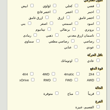
اللون الخارجي
فضي
كحلي
لؤلؤي
ابيض
احمر
اخضر
اخضر فاتح
اخضر غامق
ازرق
ازرق غامق
اسود
اسمنتي
اصفر
بني
برونزي
برتقالي
تيتانيوم
تاسمان ازرق معدني
ذهبي
رمادى
رصاصي
رصاصي مطفي
سماوي
عودي
عنابي
ناقل الحركة
عادي
اوتوماتك
قوة الدفع
4X4
4WD
4matic
2X4
xDrive
RWD
FWD
AWD
الحالة
قريباً
مباع
متوفرة‬
الفرع
القصيم، عنيزة