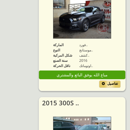
فورد..
الماركة
موستانج..
النوع
كشف..
شكل المركبة
2016
سنة الصنع
اوتوماتك..
ناقل الحركة
مباع الله يوفق البائع والمشتري
تفاصيل
2015 300S ..