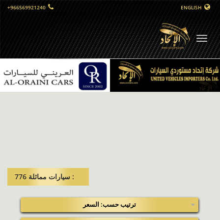
+966569921240
ENGLISH
التبديل
الملاحي
: سيارات مماثلة​ 776
ترتيب حسب: السعر