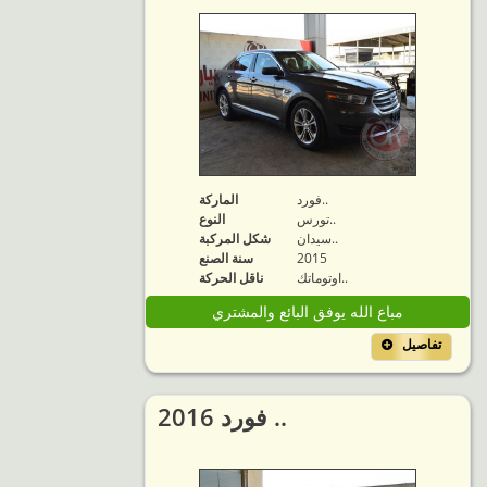
فورد..
الماركة
تورس..
النوع
سيدان..
شكل المركبة
2015
سنة الصنع
اوتوماتك..
ناقل الحركة
مباع الله يوفق البائع والمشتري
تفاصيل
2016 فورد ..