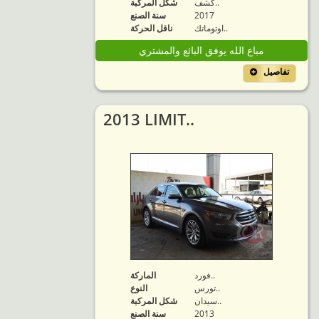
كشف..
شكل المركبة
2017
سنة الصنع
اوتوماتك..
ناقل الحركة
مباع الله يوفق البائع والمشتري
تفاصيل
2013 LIMIT..
فورد..
الماركة
تورس..
النوع
سيدان..
شكل المركبة
2013
سنة الصنع