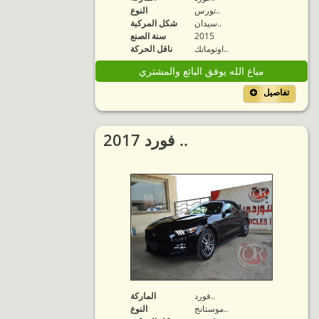
تورس..
النوع
سيدان..
شكل المركبة
2015
سنة الصنع
اوتوماتك..
ناقل الحركة
مباع الله يوفق البائع والمشتري
تفاصيل
2017 فورد ..
فورد..
الماركة
موستانج..
النوع