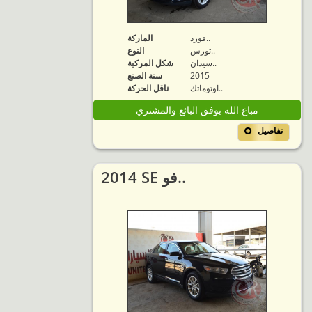
فورد..
الماركة
تورس..
النوع
سيدان..
شكل المركبة
2015
سنة الصنع
اوتوماتك..
ناقل الحركة
مباع الله يوفق البائع والمشتري
تفاصيل
2014 SE فو..