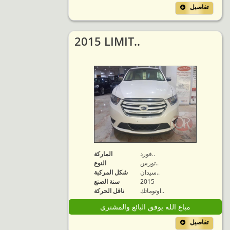
تفاصيل
2015 LIMIT..
فورد..
الماركة
تورس..
النوع
سيدان..
شكل المركبة
2015
سنة الصنع
اوتوماتك..
ناقل الحركة
مباع الله يوفق البائع والمشتري
تفاصيل