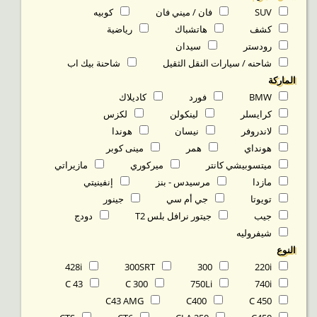
SUV
فان / ميني فان
كوبيه
كشف
هاتشباك
رياضية
رودستر
سيدان
شاحنه / سيارات النقل الثقيل
شاحنة بيك اب
الماركة
BMW
فورد
كاديلاك
كرايسلر
لينكولن
لكزس
لاندروفر
نيسان
هوندا
هونداي
همر
مينى كوبر
ميتسوبيشي كانتر
ميركوري
مازيراتي
مازدا
مرسيدس - بنز
إنفينيتي
تويوتا
جي أم سي
جينور
جيب
جيتور نرافل بلس T2
دودج
شيفروليه
النوع
428i
300SRT
300
220i
C 43
C 300
750Li
740i
C43 AMG
C400
C 450