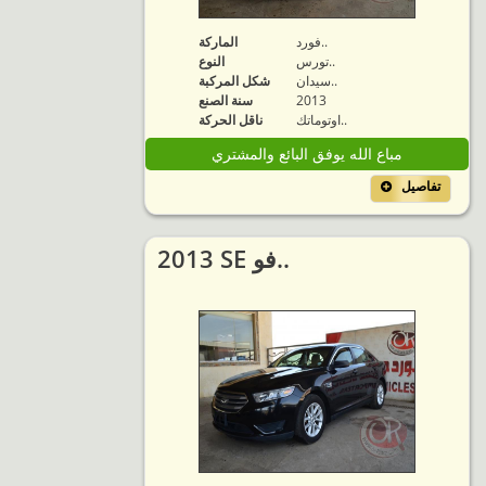
فورد..
الماركة
تورس..
النوع
سيدان..
شكل المركبة
2013
سنة الصنع
اوتوماتك..
ناقل الحركة
مباع الله يوفق البائع والمشتري
تفاصيل
2013 SE فو..