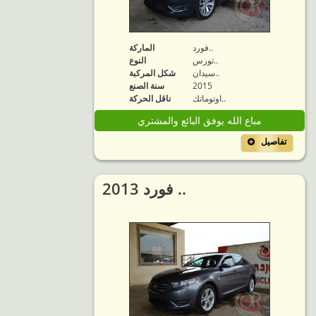
فورد..
الماركة
تورس..
النوع
سيدان..
شكل المركبة
2015
سنة الصنع
اوتوماتك..
ناقل الحركة
مباع الله يوفق البائع والمشتري
تفاصيل
2013 فورد ..