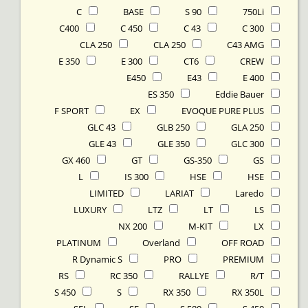
C
BASE
90 S
750Li
C400
C 450
C 43
C 300
CLA 250
CLA 250
C43 AMG
E 350
E 300
CT6
CREW
E450
E43
E 400
ES 350
Eddie Bauer
F SPORT
EX
EVOQUE PURE PLUS
GLC 43
GLB 250
GLA 250
GLE 43
GLE 350
GLC 300
GX 460
GT
GS-350
GS
L
IS 300
HSE
HSE
LIMITED
LARIAT
Laredo
LUXURY
LTZ
LT
LS
NX 200
M-KIT
LX
PLATINUM
Overland
OFF ROAD
R Dynamic S
PRO
PREMIUM
RS
RC 350
RALLYE
R/T
S 450
S
RX 350
RX 350L