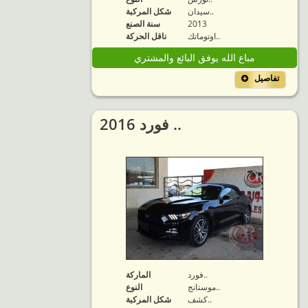
سيدان..
شكل المركبة
2013
سنة الصنع
اوتوماتك..
ناقل الحركة
مباع الله يوفق البائع والمشتري
تفاصيل
2016 فورد ..
فورد..
الماركة
موستانج..
النوع
كشف..
شكل المركبة