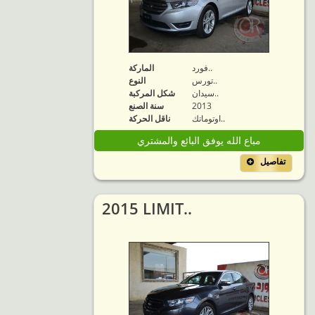
فورد..
الماركة
تورس..
النوع
سيدان..
شكل المركبة
2013
سنة الصنع
اوتوماتك..
ناقل الحركة
مباع الله يوفق البائع والمشتري
تفاصيل
2015 LIMIT..