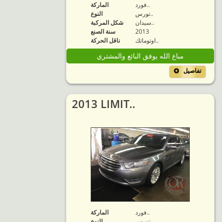
فورد..
الماركة
تورس..
النوع
سيدان..
شكل المركبة
2013
سنة الصنع
اوتوماتك..
ناقل الحركة
مباع الله يوفق البائع والمشتري
تفاصيل
2013 LIMIT..
فورد..
الماركة
تورس..
النوع