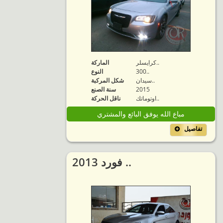
كرايسلر..
الماركة
300..
النوع
سيدان..
شكل المركبة
2015
سنة الصنع
اوتوماتك..
ناقل الحركة
مباع الله يوفق البائع والمشتري
تفاصيل
2013 فورد ..