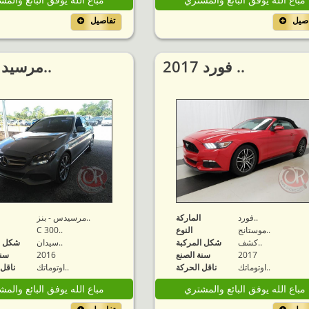
اصيل
تفاصيل
2017 فورد ..
2016 مرسيد..
فورد..
الماركة
مرسيدس - بنز..
موستانج..
النوع
C 300..
كشف..
شكل المركبة
سيدان..
شكل ا
2017
سنة الصنع
2016
سنة
اوتوماتك..
ناقل الحركة
اوتوماتك..
ناقل 
مباع الله يوفق البائع والمشتري
مباع الله يوفق البائع والم