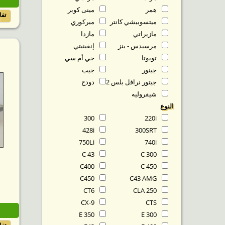
همر
مينى كوبر
تف
ميتسوبيشي كانتر
ميركوري
مازيراتي
مازدا
مرسيدس - بنز
إنفينيتي
تويوتا
جي أم سي
جينور
جيب
جيتور نرافل بلس T2
دودج
شيفروليه
النوع
300
220i
428i
300SRT
750Li
740i
C 43
C 300
C400
C 450
C450
C43 AMG
CT6
CLA 250
CX-9
CTS
E 350
E 300