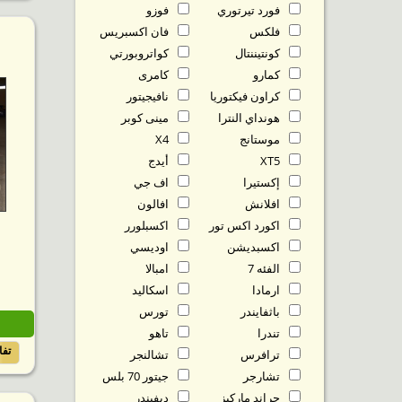
فورد تيرتوري
فوزو
فلكس
فان اكسبريس
كونتيننتال
كواتروبورتي
كمارو
كامرى
كراون فيكتوريا
نافيجيتور
هونداي النترا
مينى كوبر
موستانج
X4
XT5
أيدج
إكستيرا
اف جي
افلانش
افالون
اكورد اكس تور
اكسبلورر
اكسبديشن
اوديسي
الفئه 7
امبالا
ارمادا
اسكاليد
باثفايندر
تورس
تندرا
تاهو
تف
ترافرس
تشالنجر
تشارجر
جيتور 70 بلس
جراند ماركيز
ديفيندر