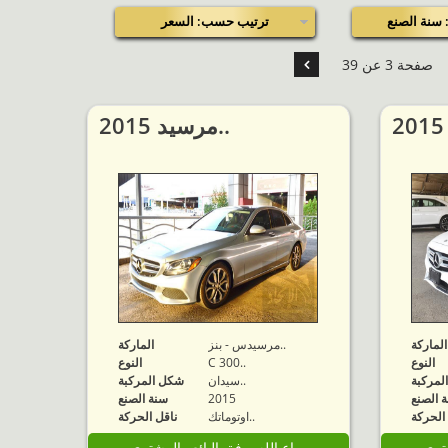
سنة الصنع
ترتيب حسب: السعر
صفحة 3 عن 39
2015 مرسيد..
الماركة
مرسيدس - بنز..
الماركة
النوع
C 300..
النوع
لمركبة
سيدان..
شكل المركبة
 الصنع
2015
سنة الصنع
الحركة
اوتوماتك..
ناقل الحركة
شتري
مباع الله يوفق البائع والمشتري