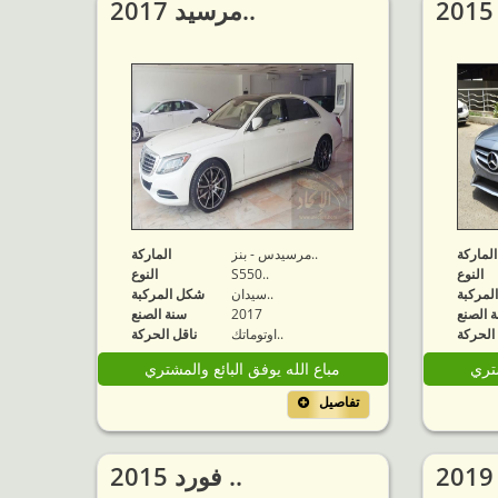
2017 مرسيد..
الماركة
مرسيدس - بنز..
الماركة
النوع
S550..
النوع
لمركبة
سيدان..
شكل المركبة
 الصنع
2017
سنة الصنع
الحركة
اوتوماتك..
ناقل الحركة
شتري
مباع الله يوفق البائع والمشتري
تفاصيل
2015 فورد ..