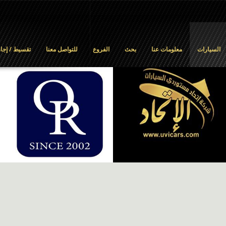
السيارات
معلومات عنا
بحث
الفروع
للتواصل معنا
تقسيط / إجار