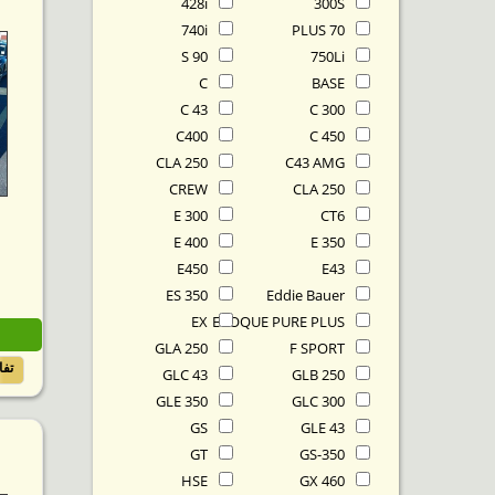
428i
300S
740i
70 PLUS
90 S
750Li
C
BASE
C 43
C 300
C400
C 450
CLA 250
C43 AMG
CREW
CLA 250
E 300
CT6
E 400
E 350
E450
E43
ES 350
Eddie Bauer
EX
EVOQUE PURE PLUS
GLA 250
F SPORT
تف
GLC 43
GLB 250
GLE 350
GLC 300
GS
GLE 43
GT
GS-350
HSE
GX 460