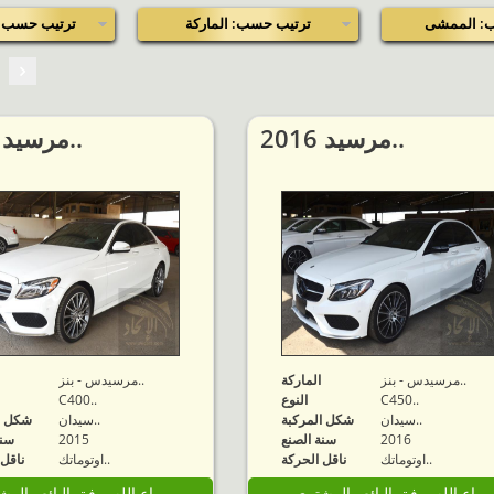
: الممشى
ترتيب حسب: الماركة
ترتيب حسب: 
2016 مرسيد..
2015 مرسيد..
مرسيدس - بنز..
الماركة
مرسيدس - بنز..
C450..
النوع
C400..
سيدان..
شكل المركبة
سيدان..
شكل ا
2016
سنة الصنع
2015
سنة
اوتوماتك..
ناقل الحركة
اوتوماتك..
ناقل 
مباع الله يوفق البائع والمشتري
مباع الله يوفق البائع والم