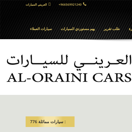
+966569921240
العريني السيارات
ة
طلب تقرير
يهم مستوردي السيارات
سيارات العملاء
: سيارات مماثلة​ 776