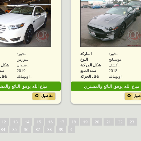
فورد..
الماركة
فورد..
موستانج..
النوع
تورس..
كشف..
شكل المركبة
سيدان..
شكل ا
2018
سنة الصنع
2019
سنة
اوتوماتك..
ناقل الحركة
اوتوماتك..
ناقل 
مباع الله يوفق البائع والمشتري
مباع الله يوفق البائع والم
اصيل
تفاصيل
12
13
14
15
16
17
18
19
20
21
22
23
34
35
36
37
38
39