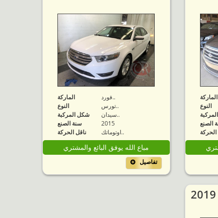
الماركة
فورد..
الماركة
النوع
تورس..
النوع
لمركبة
سيدان..
شكل المركبة
 الصنع
2015
سنة الصنع
الحركة
اوتوماتك..
ناقل الحركة
شتري
مباع الله يوفق البائع والمشتري
تفاصيل