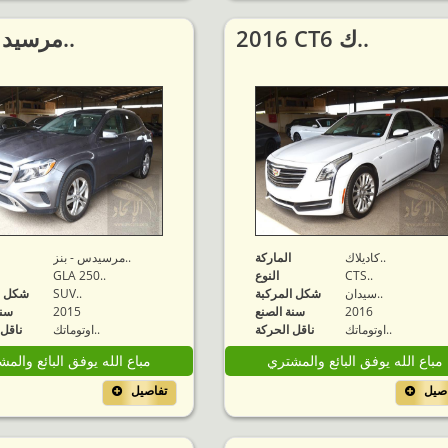
2016 CT6 ك..
2015 مرسيد..
كاديلاك..
الماركة
مرسيدس - بنز..
CTS..
النوع
GLA 250..
سيدان..
شكل المركبة
SUV..
شكل ا
2016
سنة الصنع
2015
سنة
اوتوماتك..
ناقل الحركة
اوتوماتك..
ناقل 
مباع الله يوفق البائع والمشتري
مباع الله يوفق البائع والم
اصيل
تفاصيل