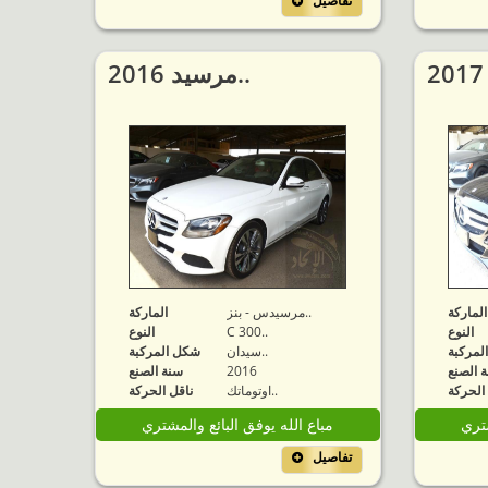
تفاصيل
2016 مرسيد..
الماركة
مرسيدس - بنز..
الماركة
النوع
C 300..
النوع
لمركبة
سيدان..
شكل المركبة
 الصنع
2016
سنة الصنع
الحركة
اوتوماتك..
ناقل الحركة
شتري
مباع الله يوفق البائع والمشتري
تفاصيل