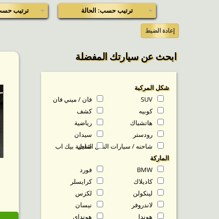
ترتيب حسب: الحالة
ترتيب حسب
إعادة الضبط
ابحث عن سيارتك المفضلة
شكل المركبة
SUV
فان / ميني فان
كوبيه
كشف
هاتشباك
رياضية
رودستر
سيدان
شاحنه / سيارات النقل الثقيل
شاحنة بيك اب
الماركة
BMW
فورد
كاديلاك
كرايسلر
لينكولن
لكزس
لاندروفر
نيسان
هوندا
هونداي