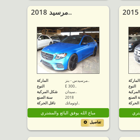
2018 مرسيد..
الماركة
مرسيدس - بنز..
الماركة
النوع
E 300..
النوع
لمركبة
سيدان..
شكل المركبة
 الصنع
2018
سنة الصنع
الحركة
اوتوماتك..
ناقل الحركة
شتري
مباع الله يوفق البائع والمشتري
تفاصيل