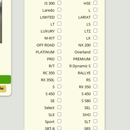
IS 300
HSE
Laredo
L
LIMITED
LARIAT
LT
LS
LUXURY
LTZ
M-KIT
LX
OFF ROAD
NX 200
PLATINUM
Overland
PRO
PREMIUM
R/T
R Dynamic S
RC 350
RALLYE
RX 350L
RS
S
RX 350
تف
S 450
S 450
SE
S 580
Select
SEL
SLE
SHO
Sport
SLT
SRT-8
SR5