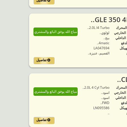
تفاصيل
المحرك
2.0L I4 Turbo..
مباع الله يوفق البائع والمشتري
 الخارجي
لؤلؤي..
 الداخلي
بيج..
لدفع
4matic..
هيكل
LA047694
القصيم، عنيزة..
تفاصيل
المحرك
2.0L 4 Cyl Turbo..
مباع الله يوفق البائع والمشتري
 الخارجي
اسود..
 الداخلي
اسود..
لدفع
FWD..
هيكل
LN095586
..
تفاصيل