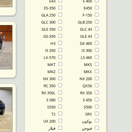
E43
E 400
ES-350
E450
GLA 250
F-150
GLC 300
GLB 250
GLE 350
GLC 43
GS-350
GLE 43
H3
GX 460
IS 350
IS 300
LX-570
LS 460
MKT
MKS
MKZ
MKX
NX 300
NX 200
RC 350
QX56
RX 350L
RX 350
S 580
S 450
S550
S500
T2
SRX
يوكون
UX 200
فيوجن
فيلار