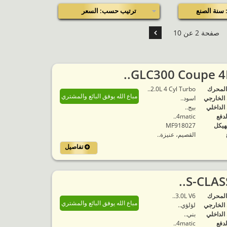
سنة الصنع
ترتيب حسب: السعر
صفحة 2 عن 10
المحرك
2.0L 4 Cyl Turbo..
مباع الله يوفق البائع والمشتري
 الخارجي
اسود..
 الداخلي
بيج..
لدفع
4matic..
هيكل
MF918027
القصيم، عنيزة..
تفاصيل
المحرك
3.0L V6..
مباع الله يوفق البائع والمشتري
 الخارجي
لؤلؤي..
 الداخلي
بني..
لدفع
4matic..