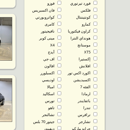
فورد تيرتوري
فوزو
فلكس
فان اكسبريس
كونتيننتال
كواتروبورتي
كمارو
كامرى
كراون فيكتوريا
نافيجيتور
هونداي النترا
مينى كوبر
موستانج
X4
XT5
أيدج
إكستيرا
اف جي
افلانش
افالون
اكورد اكس تور
اكسبلورر
اكسبديشن
اوديسي
الفئه 7
امبالا
ارمادا
اسكاليد
باثفايندر
تورس
تندرا
تاهو
ترافرس
تشالنجر
تشارجر
جيتور 70 بلس
جراند ماركيز
ديفيندر