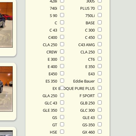
428i
300S
740i
70 PLUS
90 S
750Li
C
BASE
C 43
C 300
C400
C 450
CLA 250
C43 AMG
CREW
CLA 250
E 300
CT6
E 400
E 350
E450
E43
ES 350
Eddie Bauer
EX
EVOQUE PURE PLUS
GLA 250
F SPORT
GLC 43
GLB 250
GLE 350
GLC 300
GS
GLE 43
GT
GS-350
HSE
GX 460