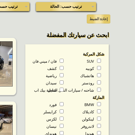
ترتيب حسب: الحالة
ترتيب حسب
إعادة الضبط
ابحث عن سيارتك المفضلة
شكل المركبة
SUV
فان / ميني فان
كوبيه
كشف
هاتشباك
رياضية
رودستر
سيدان
شاحنه / سيارات النقل الثقيل
شاحنة بيك اب
الماركة
BMW
فورد
كاديلاك
كرايسلر
لينكولن
لكزس
لاندروفر
نيسان
هوندا
هونداي