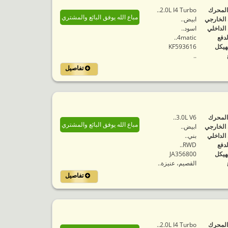
المحرك
2.0L I4 Turbo..
مباع الله يوفق البائع والمشتري
 الخارجي
ابيض..
 الداخلي
اسود..
لدفع
4matic..
هيكل
KF593616
..
تفاصيل
المحرك
3.0L V6..
مباع الله يوفق البائع والمشتري
 الخارجي
ابيض..
 الداخلي
بني..
لدفع
RWD..
هيكل
JA356800
القصيم، عنيزة..
تفاصيل
المحرك
2.0L I4 Turbo..