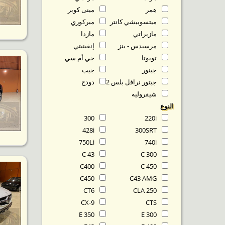
همر
مينى كوبر
ميتسوبيشي كانتر
ميركوري
مازيراتي
مازدا
مرسيدس - بنز
إنفينيتي
تويوتا
جي أم سي
جينور
جيب
جيتور نرافل بلس T2
دودج
شيفروليه
النوع
300
220i
428i
300SRT
750Li
740i
C 43
C 300
C400
C 450
C450
C43 AMG
CT6
CLA 250
CX-9
CTS
E 350
E 300