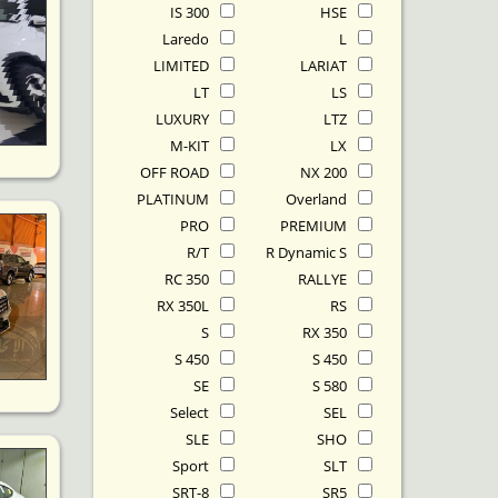
IS 300
HSE
Laredo
L
LIMITED
LARIAT
LT
LS
LUXURY
LTZ
M-KIT
LX
OFF ROAD
NX 200
PLATINUM
Overland
PRO
PREMIUM
R/T
R Dynamic S
RC 350
RALLYE
RX 350L
RS
S
RX 350
S 450
S 450
SE
S 580
Select
SEL
SLE
SHO
Sport
SLT
SRT-8
SR5