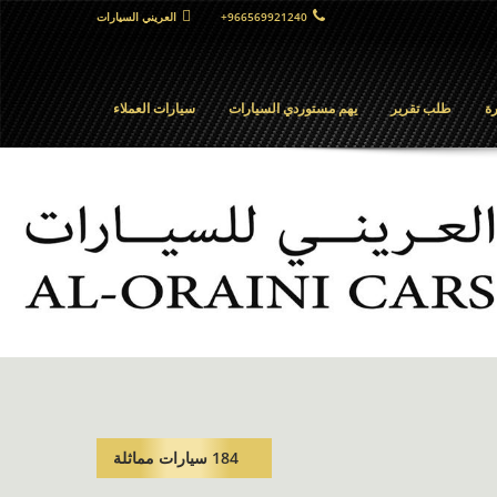
+966569921240
العريني السيارات
ة
طلب تقرير
يهم مستوردي السيارات
سيارات العملاء
184 سيارات مماثلة​