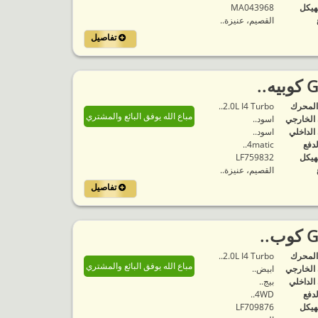
هيكل
MA043968
القصيم، عنيزة..
تفاصيل
المحرك
2.0L I4 Turbo..
مباع الله يوفق البائع والمشتري
 الخارجي
اسود..
 الداخلي
اسود..
لدفع
4matic..
هيكل
LF759832
القصيم، عنيزة..
تفاصيل
المحرك
2.0L I4 Turbo..
مباع الله يوفق البائع والمشتري
 الخارجي
ابيض..
 الداخلي
بيج..
لدفع
4WD..
هيكل
LF709876