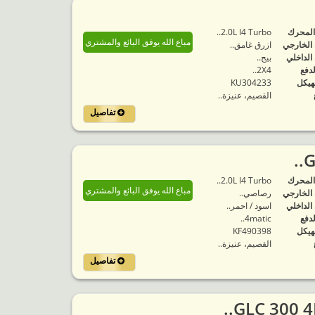
المحرك
2.0L I4 Turbo..
مباع الله يوفق البائع والمشتري
 الخارجي
ازرق غامق..
 الداخلي
بيج..
لدفع
2X4..
هيكل
KU304233
القصيم، عنيزة..
تفاصيل
المحرك
2.0L I4 Turbo..
مباع الله يوفق البائع والمشتري
 الخارجي
رصاصي..
 الداخلي
اسود / احمر..
لدفع
4matic..
هيكل
KF490398
القصيم، عنيزة..
تفاصيل