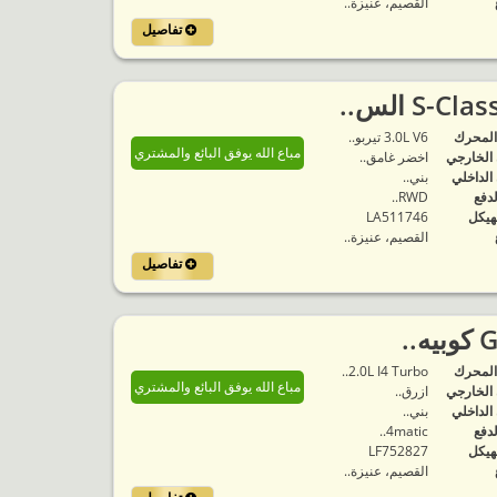
القصيم، عنيزة..
تفاصيل
المحرك
3.0L V6 تيربو..
مباع الله يوفق البائع والمشتري
 الخارجي
اخضر غامق..
 الداخلي
بني..
لدفع
RWD..
هيكل
LA511746
القصيم، عنيزة..
تفاصيل
المحرك
2.0L I4 Turbo..
مباع الله يوفق البائع والمشتري
 الخارجي
ازرق..
 الداخلي
بني..
لدفع
4matic..
هيكل
LF752827
القصيم، عنيزة..