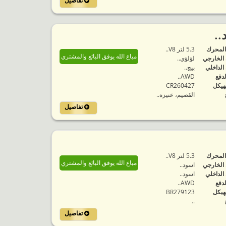
تفاصيل
المحرك
5.3 لتر V8..
مباع الله يوفق البائع والمشتري
 الخارجي
لؤلؤي..
 الداخلي
بيج..
لدفع
AWD..
هيكل
CR260427
القصيم، عنيزة..
تفاصيل
المحرك
5.3 لتر V8..
مباع الله يوفق البائع والمشتري
 الخارجي
اسود..
 الداخلي
اسود..
لدفع
AWD..
هيكل
BR279123
..
تفاصيل