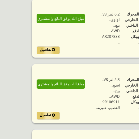
المحرك
6.2 ليتر V8..
مباع الله يوفق البائع والمشتري
 الخارجي
لؤلؤي..
 الداخلي
بيج..
لدفع
AWD..
هيكل
AR287833
..
تفاصيل
المحرك
5.3 لتر V8..
مباع الله يوفق البائع والمشتري
 الخارجي
اسود..
 الداخلي
بيج..
لدفع
AWD..
هيكل
9R106911
القصيم، عنيزة..
تفاصيل