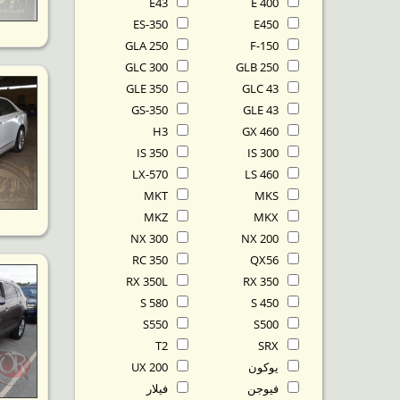
E43
E 400
ES-350
E450
GLA 250
F-150
GLC 300
GLB 250
GLE 350
GLC 43
GS-350
GLE 43
H3
GX 460
IS 350
IS 300
LX-570
LS 460
MKT
MKS
MKZ
MKX
NX 300
NX 200
RC 350
QX56
RX 350L
RX 350
S 580
S 450
S550
S500
T2
SRX
يوكون
UX 200
فيوجن
فيلار