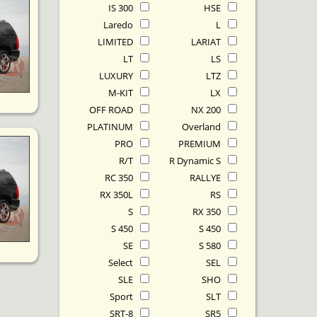
IS 300
HSE
Laredo
L
LIMITED
LARIAT
LT
LS
LUXURY
LTZ
M-KIT
LX
OFF ROAD
NX 200
PLATINUM
Overland
PRO
PREMIUM
R/T
R Dynamic S
RC 350
RALLYE
RX 350L
RS
S
RX 350
S 450
S 450
SE
S 580
Select
SEL
SLE
SHO
Sport
SLT
SRT-8
SR5