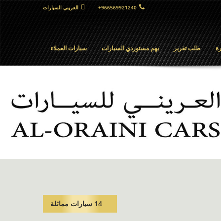
+966569921240
العريني السيارات
ة
طلب تقرير
يهم مستوردي السيارات
سيارات العملاء
14 سيارات مماثلة​