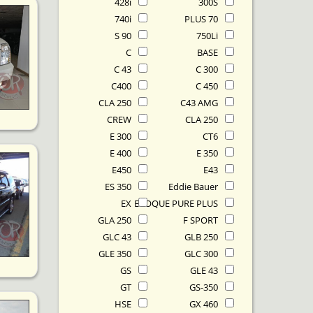
428i
300S
740i
70 PLUS
90 S
750Li
C
BASE
C 43
C 300
C400
C 450
CLA 250
C43 AMG
CREW
CLA 250
E 300
CT6
E 400
E 350
E450
E43
ES 350
Eddie Bauer
EX
EVOQUE PURE PLUS
GLA 250
F SPORT
GLC 43
GLB 250
GLE 350
GLC 300
GS
GLE 43
GT
GS-350
HSE
GX 460