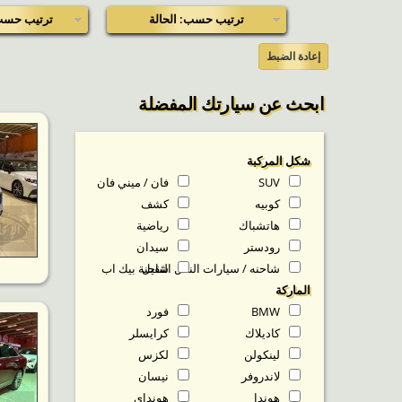
ترتيب حسب: الحالة
ترتيب حسب
إعادة الضبط
ابحث عن سيارتك المفضلة
شكل المركبة
SUV
فان / ميني فان
كوبيه
كشف
هاتشباك
رياضية
رودستر
سيدان
شاحنه / سيارات النقل الثقيل
شاحنة بيك اب
الماركة
BMW
فورد
كاديلاك
كرايسلر
لينكولن
لكزس
لاندروفر
نيسان
هوندا
هونداي