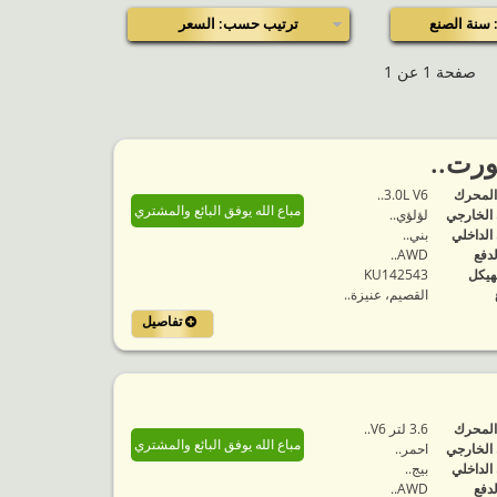
سنة الصنع
ترتيب حسب: السعر
صفحة 1 عن 1
المحرك
3.0L V6..
مباع الله يوفق البائع والمشتري
 الخارجي
لؤلؤي..
 الداخلي
بني..
لدفع
AWD..
هيكل
KU142543
القصيم، عنيزة..
تفاصيل
المحرك
3.6 لتر V6..
مباع الله يوفق البائع والمشتري
 الخارجي
احمر..
 الداخلي
بيج..
لدفع
AWD..