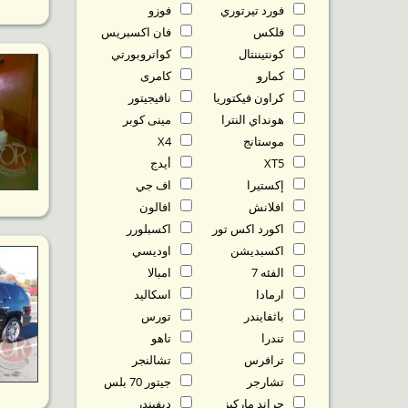
فورد تيرتوري
فوزو
فلكس
فان اكسبريس
كونتيننتال
كواتروبورتي
كمارو
كامرى
كراون فيكتوريا
نافيجيتور
هونداي النترا
مينى كوبر
موستانج
X4
XT5
أيدج
إكستيرا
اف جي
افلانش
افالون
اكورد اكس تور
اكسبلورر
اكسبديشن
اوديسي
الفئه 7
امبالا
ارمادا
اسكاليد
باثفايندر
تورس
تندرا
تاهو
ترافرس
تشالنجر
تشارجر
جيتور 70 بلس
جراند ماركيز
ديفيندر