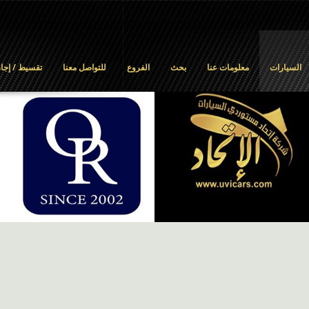
السيارات
معلومات عنا
بحث
الفروع
للتواصل معنا
تقسيط / إجار