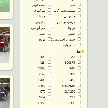
همر
مينى كوبر
ميتسوبيشي كانتر
ميركوري
مازيراتي
مازدا
مرسيدس - بنز
إنفينيتي
تويوتا
جي أم سي
جينور
جيب
جيتور نرافل بلس T2
دودج
شيفروليه
النوع
300
220i
428i
300SRT
750Li
740i
C 43
C 300
C400
C 450
C450
C43 AMG
CT6
CLA 250
CX-9
CTS
E 350
E 300