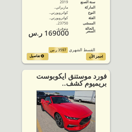
سنة الصنع
2019
الماركة
مازيراتي..
النوع
كواتروبورتي..
الفئة
كواتروبورتي..
الممشى
23750..
الحالة
متوفرة‬..
169000 ر.س
السعر
القسط الشهري
3597 ر.س
تفاصيل
احجز الأن
فورد موستنق ايكوبوست
بريميوم كشف..