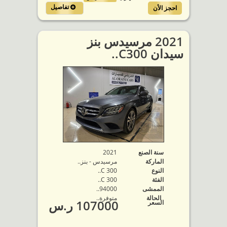
تفاصيل
احجز الأن
2021 مرسيدس بنز
سيدان C300..
سنة الصنع
2021
الماركة
مرسيدس - بنز..
النوع
C 300..
الفئة
C 300..
الممشى
94000..
الحالة
متوفرة‬..
107000 ر.س
السعر