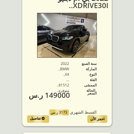
XDRIVE30I..
سنة الصنع
2022
الماركة
BMW..
النوع
X4..
الفئة
...
الممشى
81512..
الحالة
متوفرة‬..
149000 ر.س
السعر
القسط الشهري
3173 ر.س
تفاصيل
احجز الأن