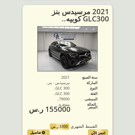
2021 مرسيدس بنز
GLC300 كوبيه..
سنة الصنع
2021
الماركة
مرسيدس - بنز..
النوع
GLC 300..
الفئة
GLC 300..
الممشى
79000..
الحالة
متوفرة‬..
155000 ر.س
السعر
القسط الشهري
3300 ر.س
تفاصيل
احجز الأن