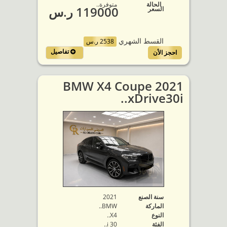
الحالة
متوفرة‬..
119000 ر.س
السعر
القسط الشهري
2538 ر.س
تفاصيل
احجز الأن
2021 BMW X4 Coupe
xDrive30i..
سنة الصنع
2021
الماركة
BMW..
النوع
X4..
الفئة
30 i..