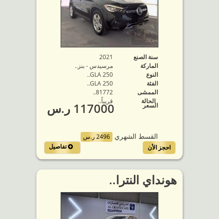
سنة الصنع
2021
الماركة
مرسيدس - بنز..
النوع
GLA 250..
الفئة
GLA 250..
الممشى
81772..
الحالة
قريباً..
117000 ر.س
السعر
القسط الشهري
2496 ر.س
تفاصيل
احجز الأن
هونداي النترا..