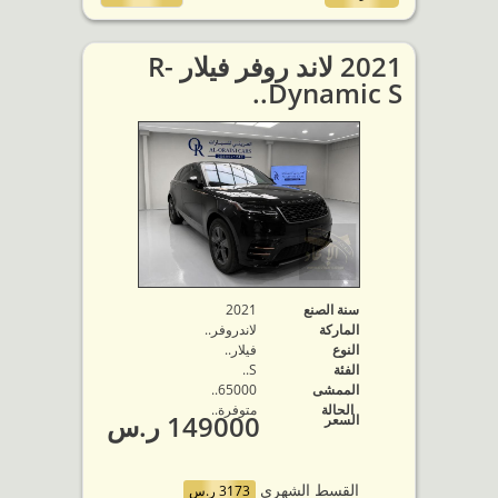
2021 لاند روفر فيلار R-
Dynamic S..
سنة الصنع
2021
الماركة
لاندروفر..
النوع
فيلار..
الفئة
S..
الممشى
65000..
الحالة
متوفرة‬..
149000 ر.س
السعر
القسط الشهري
3173 ر.س