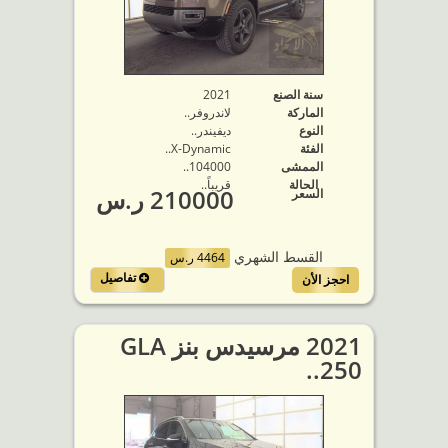
سنة الصنع
2021
الماركة
لاندروفر..
النوع
ديفيندر..
الفئة
X-Dynamic..
الممشى
104000..
الحالة
قريباً..
210000 ر.س
السعر
القسط الشهري
4464 ر.س
تفاصيل
احجز الأن
2021 مرسيدس بنز GLA
250..