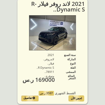
2021 لاند روفر فيلار R-
Dynamic S..
سنة الصنع
2021
الماركة
لاندروفر..
النوع
فيلار..
الفئة
R Dynamic S..
الممشى
78911..
الحالة
متوفرة‬..
169000 ر.س
السعر
القسط الشهري
3597 ر.س
تفاصيل
احجز الأن