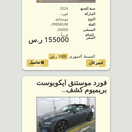
سنة الصنع
2024
الماركة
فورد..
النوع
موستانج..
الفئة
PREMIUM..
الممشى
60000..
الحالة
قريباً..
155000 ر.س
السعر
القسط الشهري
3300 ر.س
تفاصيل
احجز الأن
فورد موستنق ايكوبوست
بريميوم كشف..