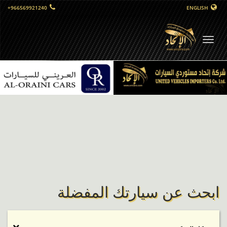
+966569921240
ENGLISH
التبديل
الملاحي
ابحث عن سيارتك المفضلة