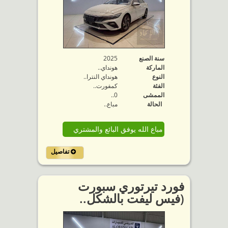
سنة الصنع
2025
الماركة
هونداي..
النوع
هونداي النترا..
الفئة
كمفورت..
الممشى
0..
الحالة
مباع..
مباع الله يوفق البائع والمشتري
تفاصيل
فورد تيرتوري سبورت
(فيس ليفت بالشكل..