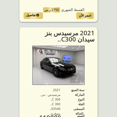
القسط الشهري
2750 ر.س
تفاصيل
احجز الأن
2021 مرسيدس بنز
سيدان C300..
سنة الصنع
2021
الماركة
مرسيدس - بنز..
النوع
C 300..
الفئة
C 300..
الممشى
93540..
الحالة
متوفرة‬..
السعر