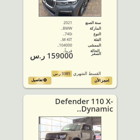
سنة الصنع
2021
الماركة
BMW..
النوع
740i..
الفئة
M-KIT..
الممشى
104000..
الحالة
قريباً..
159000 ر.س
السعر
القسط الشهري
3385 ر.س
تفاصيل
احجز الأن
Defender 110 X-
Dynamic..