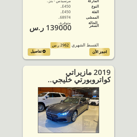
الماركة
مرسيدس - بنز..
النوع
E450..
الفئة
E450..
الممشى
68974..
الحالة
متوفرة‬..
139000 ر.س
السعر
القسط الشهري
2962 ر.س
تفاصيل
احجز الأن
2019 مازيراتي
كواتروبورتي خليجي..