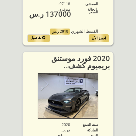
الممشى
97118..
الحالة
متوفرة‬..
137000 ر.س
السعر
القسط الشهري
2919 ر.س
تفاصيل
احجز الأن
2020 فورد موستنق
بريميوم كشف..
سنة الصنع
2020
الماركة
فورد..
النوع
موستانج..