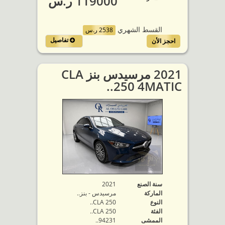
119000 ر.س
القسط الشهري
2538 ر.س
تفاصيل
احجز الأن
2021 مرسيدس بنز CLA
250 4MATIC..
سنة الصنع
2021
الماركة
مرسيدس - بنز..
النوع
CLA 250..
الفئة
CLA 250..
الممشى
94231..