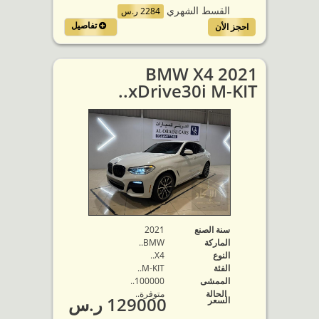
القسط الشهري
2284 ر.س
تفاصيل
احجز الأن
2021 BMW X4
xDrive30i M-KIT..
سنة الصنع
2021
الماركة
BMW..
النوع
X4..
الفئة
M-KIT..
الممشى
100000..
الحالة
متوفرة‬..
129000 ر.س
السعر