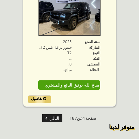
سنة الصنع
2025
الماركة
جيتور نرافل بلس T2..
النوع
T2..
الفئة
...
الممشى
0..
الحالة
مباع..
مباع الله يوفق البائع والمشتري
تفاصيل
صفحة1عن187
التالي
متوفر لدينا