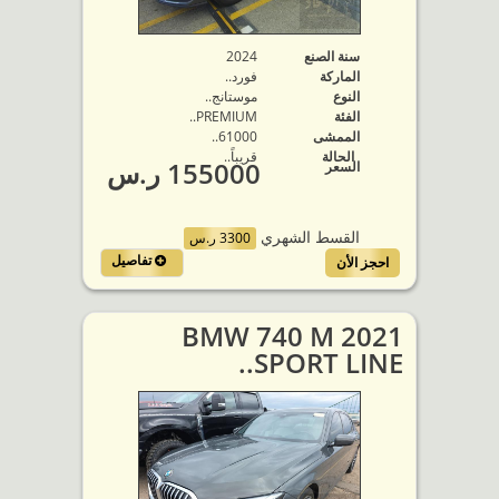
سنة الصنع
2024
الماركة
فورد..
النوع
موستانج..
الفئة
PREMIUM..
الممشى
61000..
الحالة
قريباً..
155000 ر.س
السعر
القسط الشهري
3300 ر.س
تفاصيل
احجز الأن
2021 BMW 740 M
SPORT LINE..