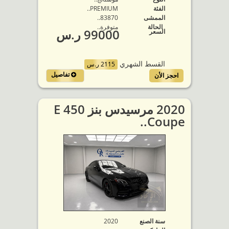
الفئة
PREMIUM..
الممشى
83870..
الحالة
متوفرة‬..
99000 ر.س
السعر
القسط الشهري
2115 ر.س
تفاصيل
احجز الأن
2020 مرسيدس بنز E 450
Coupe..
سنة الصنع
2020