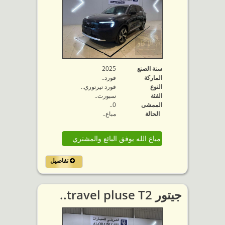
سنة الصنع
2025
الماركة
فورد..
النوع
فورد تيرتوري..
الفئة
سبورت..
الممشى
0..
الحالة
مباع..
مباع الله يوفق البائع والمشتري
تفاصيل
جيتور travel pluse T2..