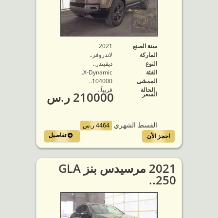
سنة الصنع
2021
الماركة
لاندروفر..
النوع
ديفيندر..
الفئة
X-Dynamic..
الممشى
104000..
الحالة
قريباً..
210000 ر.س
السعر
القسط الشهري
4464 ر.س
تفاصيل
احجز الأن
2021 مرسيدس بنز GLA
250..