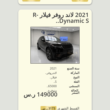
2021 لاند روفر فيلار R-
Dynamic S..
سنة الصنع
2021
الماركة
لاندروفر..
النوع
فيلار..
الفئة
S..
الممشى
65000..
الحالة
متوفرة‬..
149000 ر.س
السعر
القسط الشهري
3173 ر.س