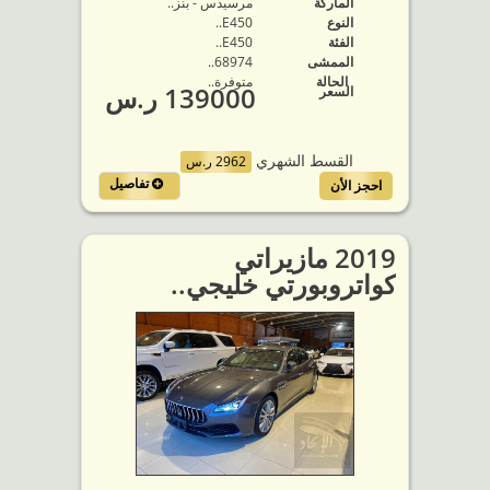
الماركة
مرسيدس - بنز..
النوع
E450..
الفئة
E450..
الممشى
68974..
الحالة
متوفرة‬..
139000 ر.س
السعر
القسط الشهري
2962 ر.س
تفاصيل
احجز الأن
2019 مازيراتي
كواتروبورتي خليجي..