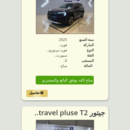
سنة الصنع
2025
الماركة
فورد..
النوع
فورد تيرتوري..
الفئة
سبورت..
الممشى
0..
الحالة
مباع..
مباع الله يوفق البائع والمشتري
تفاصيل
جيتور travel pluse T2..