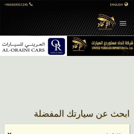
+966569921240
ENGLISH
التبديل
الملاحي
ابحث عن سيارتك المفضلة