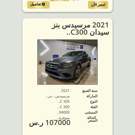
تفاصيل
احجز الأن
2021 مرسيدس بنز
سيدان C300..
سنة الصنع
2021
الماركة
مرسيدس - بنز..
النوع
C 300..
الفئة
C 300..
الممشى
94000..
الحالة
متوفرة‬..
107000 ر.س
السعر