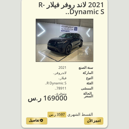
2021 لاند روفر فيلار R-
Dynamic S..
سنة الصنع
2021
الماركة
لاندروفر..
النوع
فيلار..
الفئة
R Dynamic S..
الممشى
78911..
الحالة
متوفرة‬..
169000 ر.س
السعر
القسط الشهري
3597 ر.س
تفاصيل
احجز الأن