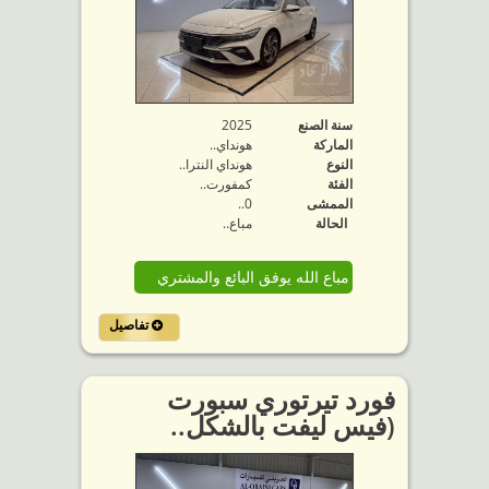
سنة الصنع
2025
الماركة
هونداي..
النوع
هونداي النترا..
الفئة
كمفورت..
الممشى
0..
الحالة
مباع..
مباع الله يوفق البائع والمشتري
تفاصيل
فورد تيرتوري سبورت
(فيس ليفت بالشكل..