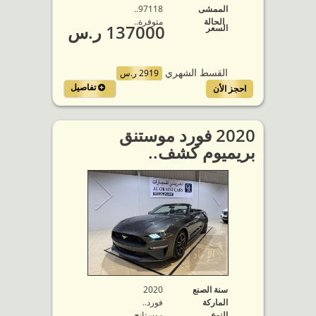
الممشى
97118..
الحالة
متوفرة‬..
137000 ر.س
السعر
القسط الشهري
2919 ر.س
تفاصيل
احجز الأن
2020 فورد موستنق
بريميوم كشف..
سنة الصنع
2020
الماركة
فورد..
النوع
موستانج..