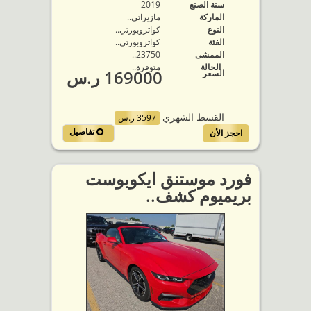
سنة الصنع
2019
الماركة
مازيراتي..
النوع
كواتروبورتي..
الفئة
كواتروبورتي..
الممشى
23750..
الحالة
متوفرة‬..
169000 ر.س
السعر
القسط الشهري
3597 ر.س
تفاصيل
احجز الأن
فورد موستنق ايكوبوست
بريميوم كشف..