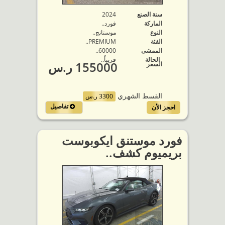
سنة الصنع
2024
الماركة
فورد..
النوع
موستانج..
الفئة
PREMIUM..
الممشى
60000..
الحالة
قريباً..
155000 ر.س
السعر
القسط الشهري
3300 ر.س
تفاصيل
احجز الأن
فورد موستنق ايكوبوست
بريميوم كشف..