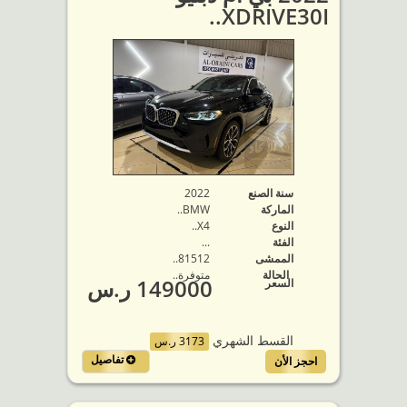
XDRIVE30I..
سنة الصنع
2022
الماركة
BMW..
النوع
X4..
الفئة
...
الممشى
81512..
الحالة
متوفرة‬..
149000 ر.س
السعر
القسط الشهري
3173 ر.س
تفاصيل
احجز الأن