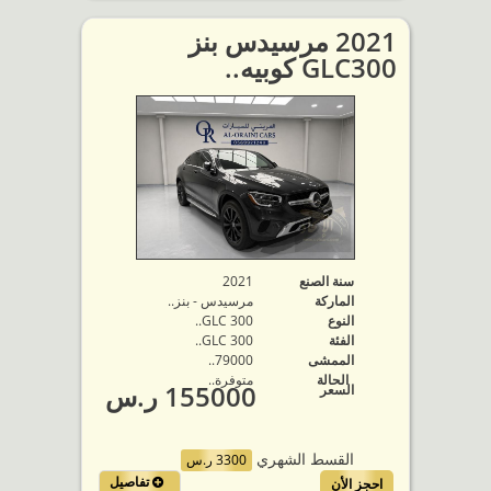
2021 مرسيدس بنز
GLC300 كوبيه..
سنة الصنع
2021
الماركة
مرسيدس - بنز..
النوع
GLC 300..
الفئة
GLC 300..
الممشى
79000..
الحالة
متوفرة‬..
155000 ر.س
السعر
القسط الشهري
3300 ر.س
تفاصيل
احجز الأن