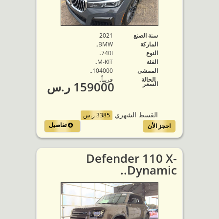
سنة الصنع
2021
الماركة
BMW..
النوع
740i..
الفئة
M-KIT..
الممشى
104000..
الحالة
قريباً..
159000 ر.س
السعر
القسط الشهري
3385 ر.س
تفاصيل
احجز الأن
Defender 110 X-
Dynamic..