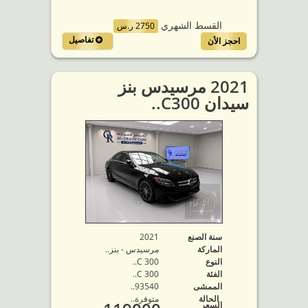
القسط الشهري
2750 ر.س
تفاصيل
احجز الأن
2021 مرسيدس بنز
سيدان C300..
سنة الصنع
2021
الماركة
مرسيدس - بنز..
النوع
C 300..
الفئة
C 300..
الممشى
93540..
الحالة
متوفرة‬..
السعر