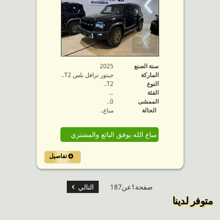
سنة الصنع
2025
الماركة
جيتور نرافل بلس T2..
النوع
T2..
الفئة
...
الممشى
0..
الحالة
مباع..
مباع الله يوفق البائع والمشتري
تفاصيل
صفحة1عن187
التالي
متوفر لدينا