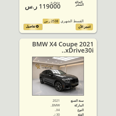
الحالة
متوفرة‬..
119000 ر.س
السعر
القسط الشهري
2538 ر.س
تفاصيل
احجز الأن
2021 BMW X4 Coupe
xDrive30i..
سنة الصنع
2021
الماركة
BMW..
النوع
X4..
الفئة
30 i..