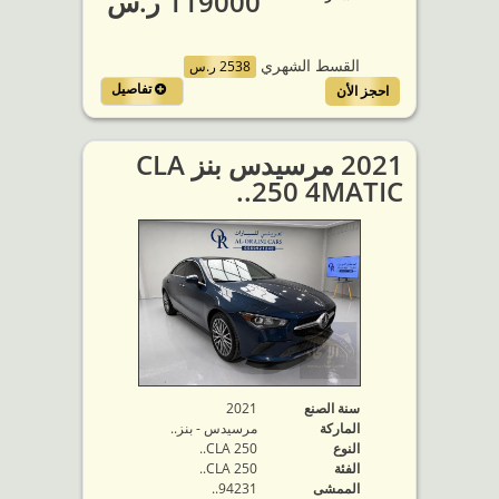
119000 ر.س
القسط الشهري
2538 ر.س
تفاصيل
احجز الأن
2021 مرسيدس بنز CLA
250 4MATIC..
سنة الصنع
2021
الماركة
مرسيدس - بنز..
النوع
CLA 250..
الفئة
CLA 250..
الممشى
94231..