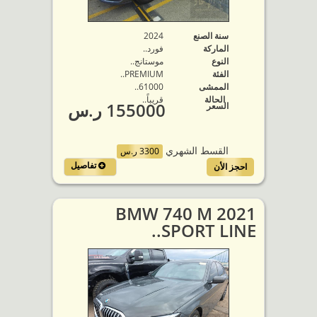
سنة الصنع
2024
الماركة
فورد..
النوع
موستانج..
الفئة
PREMIUM..
الممشى
61000..
الحالة
قريباً..
155000 ر.س
السعر
القسط الشهري
3300 ر.س
تفاصيل
احجز الأن
2021 BMW 740 M
SPORT LINE..