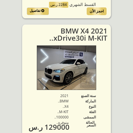
القسط الشهري
2284 ر.س
تفاصيل
احجز الأن
2021 BMW X4
xDrive30i M-KIT..
سنة الصنع
2021
الماركة
BMW..
النوع
X4..
الفئة
M-KIT..
الممشى
100000..
الحالة
متوفرة‬..
129000 ر.س
السعر