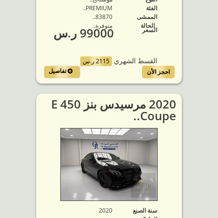
الفئة
PREMIUM..
الممشى
83870..
الحالة
متوفرة‬..
99000 ر.س
السعر
القسط الشهري
2115 ر.س
تفاصيل
احجز الأن
2020 مرسيدس بنز E 450
Coupe..
سنة الصنع
2020