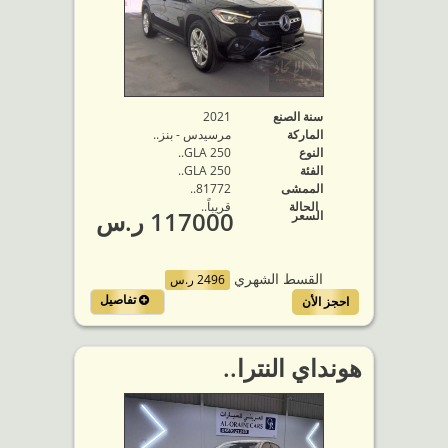
سنة الصنع
2021
الماركة
مرسيدس - بنز..
النوع
GLA 250..
الفئة
GLA 250..
الممشى
81772..
الحالة
قريباً..
117000 ر.س
السعر
القسط الشهري
2496 ر.س
تفاصيل
احجز الأن
هونداي النترا..