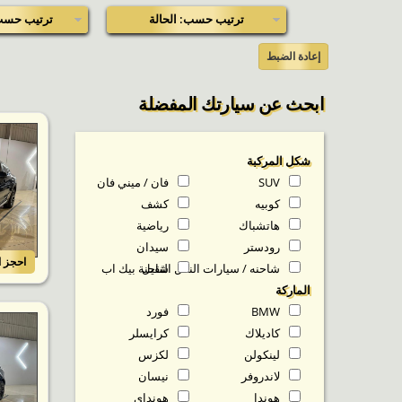
ترتيب حسب: الحالة
ترتيب حسب
إعادة الضبط
ابحث عن سيارتك المفضلة
شكل المركبة
SUV
فان / ميني فان
كوبيه
كشف
هاتشباك
رياضية
رودستر
سيدان
احجز ا
شاحنه / سيارات النقل الثقيل
شاحنة بيك اب
الماركة
BMW
فورد
كاديلاك
كرايسلر
لينكولن
لكزس
لاندروفر
نيسان
هوندا
هونداي