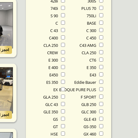
428i
300S
740i
70 PLUS
90 S
750Li
C
BASE
C 43
C 300
C400
C 450
CLA 250
C43 AMG
احجز ا
CREW
CLA 250
E 300
CT6
E 400
E 350
E450
E43
ES 350
Eddie Bauer
EX
EVOQUE PURE PLUS
GLA 250
F SPORT
GLC 43
GLB 250
GLE 350
GLC 300
احجز ا
GS
GLE 43
GT
GS-350
HSE
GX 460