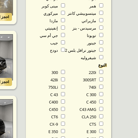
همر
مينى كوبر
ميتسوبيشي كانتر
ميركوري
احجز ا
مازيراتي
مازدا
مرسيدس - بنز
إنفينيتي
تويوتا
جي أم سي
جينور
جيب
جيتور نرافل بلس T2
دودج
شيفروليه
النوع
300
220i
428i
300SRT
احجز ا
750Li
740i
C 43
C 300
C400
C 450
C450
C43 AMG
CT6
CLA 250
CX-9
CTS
E 350
E 300