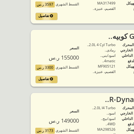
هيكل
MA317499
القسط الشهري
3597 ر.س
القصيم، عنيزة..
تفاصيل
المحرك
2.0L 4 Cyl Turbo..
السعر
 الخارجي
رمادى..
 الداخلي
اسود/بنى..
155000 ر.س
لدفع
4matic..
هيكل
MF905121
القسط الشهري
3300 ر.س
القصيم، عنيزة..
تفاصيل
المحرك
2.0L I4 Turbo..
السعر
 الخارجي
اسود..
 الداخلي
اسود/بيج..
149000 ر.س
لدفع
4WD..
هيكل
MA298526
القسط الشهري
3173 ر.س