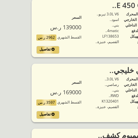
المحرك
3.0L V6 تيربو..
السعر
 الخارجي
اسود..
 الداخلي
بني..
139000 ر.س
لدفع
4matic..
هيكل
LF138653
القسط الشهري
2962 ر.س
القصيم، عنيزة..
تفاصيل
المحرك
3.0L V6..
السعر
 الخارجي
رصاصي..
 الداخلي
بني..
169000 ر.س
لدفع
RWD..
هيكل
K1320401
القسط الشهري
3597 ر.س
القصيم، عنيزة..
تفاصيل
يميوم كشف..