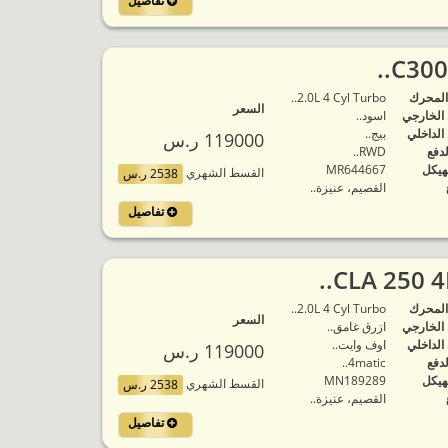
تفاصيل
المحرك
2.0L 4 Cyl Turbo..
السعر
 الخارجي
اسود..
 الداخلي
بيج..
119000 ر.س
لدفع
RWD..
هيكل
MR644667
القسط الشهري
2538 ر.س
القصيم، عنيزة..
تفاصيل
المحرك
2.0L 4 Cyl Turbo..
السعر
 الخارجي
ازرق غامق..
 الداخلي
اوف وايت..
119000 ر.س
لدفع
4matic..
هيكل
MN189289
القسط الشهري
2538 ر.س
القصيم، عنيزة..
تفاصيل