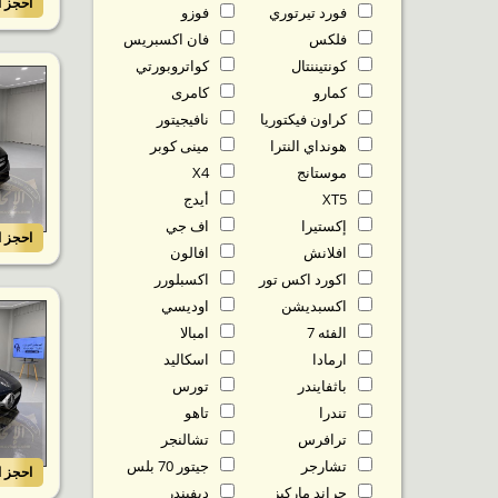
احجز ا
فورد تيرتوري
فوزو
فلكس
فان اكسبريس
كونتيننتال
كواتروبورتي
كمارو
كامرى
كراون فيكتوريا
نافيجيتور
هونداي النترا
مينى كوبر
موستانج
X4
XT5
أيدج
إكستيرا
اف جي
احجز ا
افلانش
افالون
اكورد اكس تور
اكسبلورر
اكسبديشن
اوديسي
الفئه 7
امبالا
ارمادا
اسكاليد
باثفايندر
تورس
تندرا
تاهو
ترافرس
تشالنجر
تشارجر
جيتور 70 بلس
احجز ا
جراند ماركيز
ديفيندر