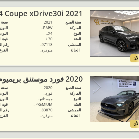
2021 BMW X4 Coupe xDrive30i..
سنة الصنع
2021
‬سعة 
الماركة
BMW..
اللون
النوع
X4..
اللون
الفئة
30 i..
قوة ا
الممشى
97118..
رقم ال
الحالة
متوفرة‬..
الفرع
لأن
2020 فورد موستنق بريميوم كشف..
سنة الصنع
2020
‬سعة 
الماركة
فورد..
اللون
النوع
موستانج..
اللون
الفئة
PREMIUM..
قوة ا
الممشى
83870..
رقم ال
الحالة
متوفرة‬..
الفرع
لأن