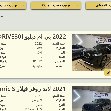
: الممشى
ترتيب حسب: الماركة
ترتيب حسب: 
صفحة 
2022 بي ام دبليو XDRIVE30I..
سنة الصنع
2022
‬سعة 
الماركة
BMW..
اللون
النوع
X4..
اللون
الفئة
...
قوة ا
الممشى
81512..
رقم ال
الحالة
متوفرة‬..
الفرع
لأن
2021 لاند روفر فيلار R-Dynamic S..
سنة الصنع
2021
‬سعة 
الماركة
لاندروفر..
اللون
النوع
فيلار..
اللون
الفئة
R Dynamic S..
قوة ا