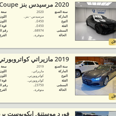
2020 مرسيدس بنز E 450 Coupe..
سنة الصنع
2020
‬سعة 
الماركة
مرسيدس - بنز..
اللون
النوع
E450..
اللون
الفئة
E450..
قوة ا
الممشى
68974..
رقم ال
الحالة
متوفرة‬..
الفرع
لأن
2019 مازيراتي كواتروبورتي خليجي..
سنة الصنع
2019
‬سعة 
الماركة
مازيراتي..
اللون
النوع
كواتروبورتي..
اللون
الفئة
كواتروبورتي..
قوة ا
الممشى
23750..
رقم ال
الحالة
متوفرة‬..
الفرع
لأن
فورد موستنق ايكوبوست بر