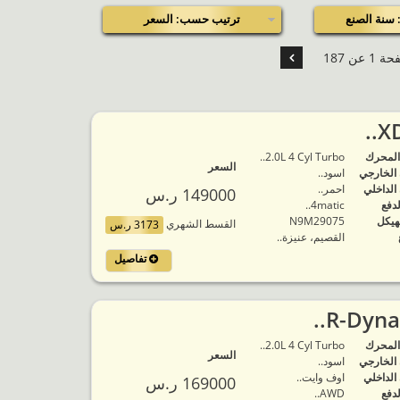
سنة الصنع
ترتيب حسب: السعر
1 عن 187
المحرك
2.0L 4 Cyl Turbo..
السعر
 الخارجي
اسود..
 الداخلي
احمر..
149000 ر.س
لدفع
4matic..
هيكل
N9M29075
القسط الشهري
3173 ر.س
القصيم، عنيزة..
تفاصيل
المحرك
2.0L 4 Cyl Turbo..
السعر
 الخارجي
اسود..
 الداخلي
اوف وايت..
169000 ر.س
لدفع
AWD..