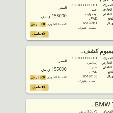
المحرك
2.3L I4 ECOBOOST..
السعر
 الخارجي
احمر..
 الداخلي
اوف وايت..
155000 ر.س
لدفع
RWD..
هيكل
R5126911
القسط الشهري
3300 ر.س
القصيم، عنيزة..
تفاصيل
يميوم كشف..
المحرك
2.3L I4 ECOBOOST..
السعر
 الخارجي
رصاصي..
 الداخلي
احمر..
155000 ر.س
لدفع
RWD..
هيكل
R5130100
القسط الشهري
3300 ر.س
القصيم، عنيزة..
تفاصيل
المحرك
3.0L V6 تيربو..