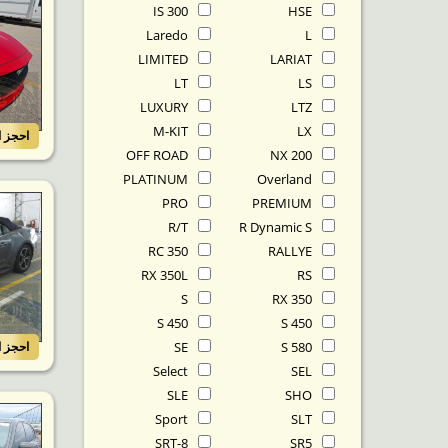
IS 300
HSE
Laredo
L
LIMITED
LARIAT
LT
LS
LUXURY
LTZ
M-KIT
LX
احجز ا
OFF ROAD
NX 200
PLATINUM
Overland
PRO
PREMIUM
R/T
R Dynamic S
RC 350
RALLYE
RX 350L
RS
S
RX 350
S 450
S 450
S 580
SE
احجز ا
Select
SEL
SLE
SHO
Sport
SLT
SRT-8
SR5