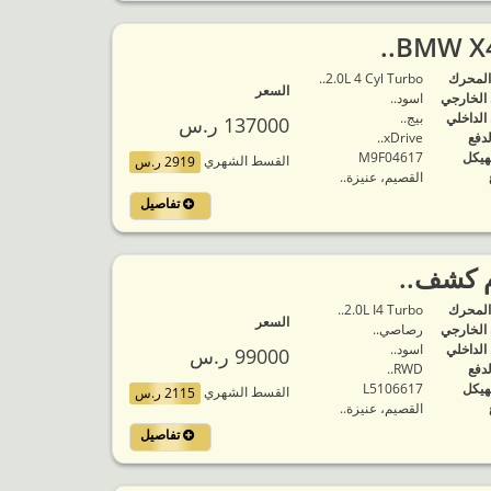
المحرك
2.0L 4 Cyl Turbo..
السعر
 الخارجي
اسود..
 الداخلي
بيج..
137000 ر.س
لدفع
xDrive..
هيكل
M9F04617
القسط الشهري
2919 ر.س
القصيم، عنيزة..
تفاصيل
المحرك
2.0L I4 Turbo..
السعر
 الخارجي
رصاصي..
 الداخلي
اسود..
99000 ر.س
لدفع
RWD..
هيكل
L5106617
القسط الشهري
2115 ر.س
القصيم، عنيزة..
تفاصيل