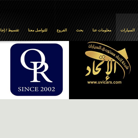
السيارات
معلومات عنا
بحث
الفروع
للتواصل معنا
تقسيط / إجار