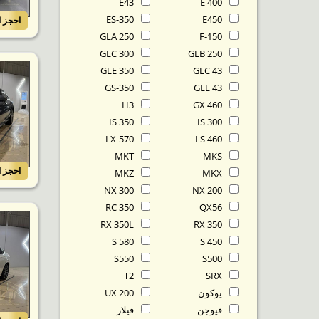
E43
E 400
ES-350
E450
احجز ا
GLA 250
F-150
GLC 300
GLB 250
GLE 350
GLC 43
GS-350
GLE 43
H3
GX 460
IS 350
IS 300
LX-570
LS 460
MKT
MKS
احجز ا
MKZ
MKX
NX 300
NX 200
RC 350
QX56
RX 350L
RX 350
S 580
S 450
S550
S500
T2
SRX
يوكون
UX 200
فيوجن
فيلار