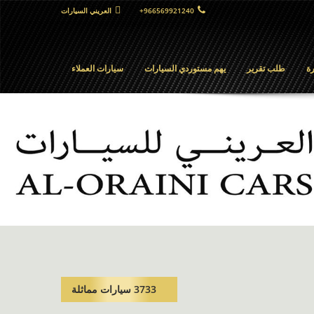
+966569921240
العريني السيارات
ة
طلب تقرير
يهم مستوردي السيارات
سيارات العملاء
3733 سيارات مماثلة​