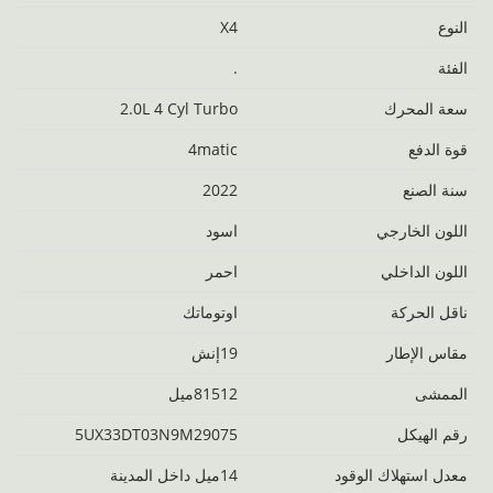
النوع
X4
الفئة
.
‬سعة المحرك
2.0L 4 Cyl Turbo
قوة الدفع
4matic
سنة الصنع
2022
اللون الخارجي
اسود
اللون الداخلي
احمر
ناقل الحركة
اوتوماتك
مقاس الإطار
19إنش
الممشى
81512ميل
رقم الهيكل
5UX33DT03N9M29075
معدل استهلاك الوقود
14ميل داخل المدينة