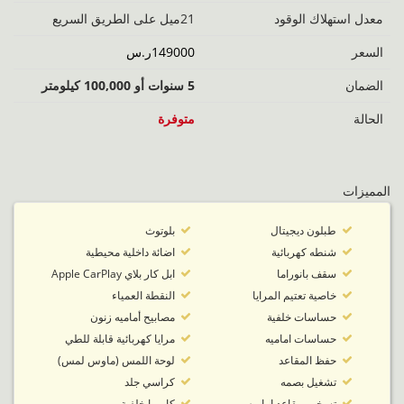
معدل استهلاك الوقود
21ميل على الطريق السريع
السعر
149000ر.س
الضمان
5 سنوات أو 100,000 كيلومتر
الحالة
متوفرة‬
المميزات
طبلون ديجيتال
بلوتوث
شنطه كهربائية
اضائة داخلية محيطية
سقف بانوراما
ابل كار بلاي Apple CarPlay
خاصية تعتيم المرايا
النقطة العمياء
حساسات خلفية
مصابيح أماميه زنون
حساسات اماميه
مرايا كهربائية قابلة للطي
حفظ المقاعد
لوحة اللمس (ماوس لمس)
تشغيل بصمه
كراسي جلد
تسخين مقاعد اماميه
كاميرا خلفية