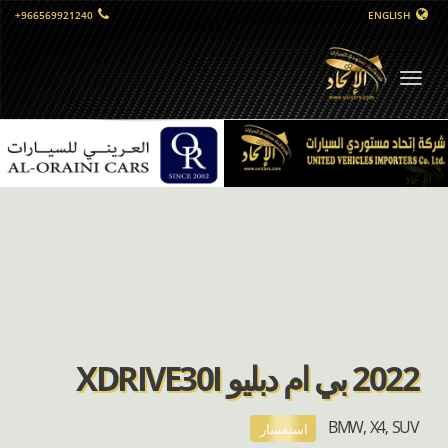
+966569921240
ENGLISH
التبديل
الملاحي
2022 بي ام دبليو XDRIVE30I
BMW, X4, SUV
استفسار