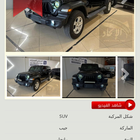
Next
Next
شكل المركبة
SUV
الماركة
جيب
النوع
رانجلر