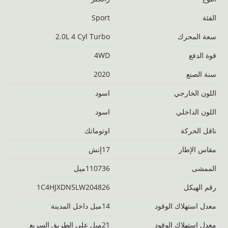
الفئة
Sport
‬سعة المحرك
2.0L 4 Cyl Turbo
قوة الدفع
4WD
سنة الصنع
2020
اللون الخارجي
اسود
اللون الداخلي
اسود
ناقل الحركة
اوتوماتك
مقاس الإطار
17إنش
الممشى
110736ميل
رقم الهيكل
1C4HJXDN5LW204826
معدل استهلاك الوقود
14ميل داخل المدينة
معدل استهلاك الوقود
21ميل على الطريق السريع