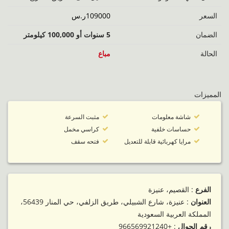
السعر
109000ر.س
الضمان
5 سنوات أو 100,000 كيلومتر
الحالة
مباع
المميزات
شاشة معلومات
مثبت السرعة
حساسات خلفية
كراسي مخمل
مرايا كهربائية قابلة للتعديل
فتحه سقف
الفرع
: القصيم، عنيزة
العنوان
: عنيزة، شارع الشبيلي، طريق الزلفي، حي المنار 56439،
المملكة العربية السعودية
رقم الجوال
:
+966569921240