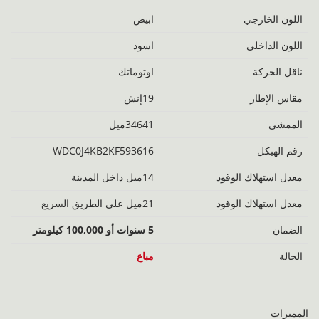
اللون الخارجي
ابيض
اللون الداخلي
اسود
ناقل الحركة
اوتوماتك
مقاس الإطار
19إنش
الممشى
34641ميل
رقم الهيكل
WDC0J4KB2KF593616
معدل استهلاك الوقود
14ميل داخل المدينة
معدل استهلاك الوقود
21ميل على الطريق السريع
الضمان
5 سنوات أو 100,000 كيلومتر
الحالة
مباع
المميزات