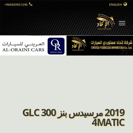
+966569921240
ENGLISH
التبديل
الملاحي
2019 مرسيدس بنز GLC 300
4MATIC