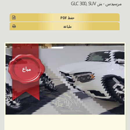
مرسيدس - بنز, GLC 300, SUV
حفظ PDF
طباعة
مباع
Next