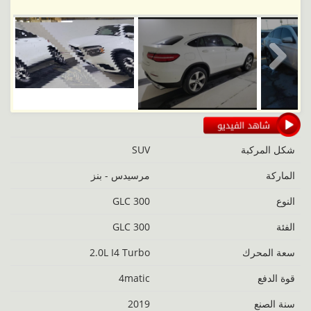
Next
شكل المركبة
SUV
الماركة
مرسيدس - بنز
النوع
GLC 300
الفئة
GLC 300
‬سعة المحرك
2.0L I4 Turbo
قوة الدفع
4matic
سنة الصنع
2019