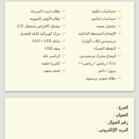
حساسات خلفية
نظام تثبيت السرعة
حساسات اماميه
نظام الأوامر الصوتية
تشغيل بصمه
مشغل الاقراص (مشغل CD)
الإضاءة المحيطة الداخليه
مرايا كهربائية قابلة للتعديل
مرسيدس (ثلاث ألوان)
منافذ AUX + USB
النقطة العمياء
منفذ USB
أوضاع محرك مرسيدس:
كراسي جلد
Eco / رياضي / رياضي+ /
كاميرا خلفية
يدوي / ناعم
فتحه سقف
نظام صوتي بريميوم
الفرع
:
العنوان
:
رقم الجوال
:
البريد الإلكتروني
: