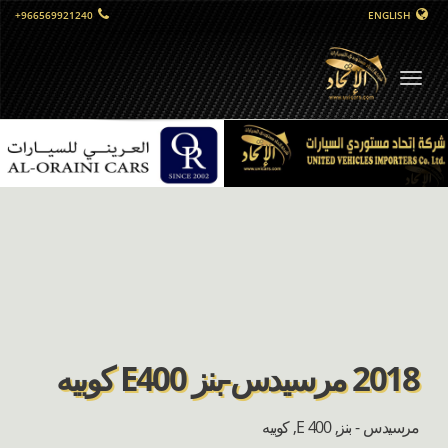
+966569921240
ENGLISH
التبديل
الملاحي
2018 مرسيدس-بنز E400 كوبيه
مرسيدس - بنز, E 400, كوبيه