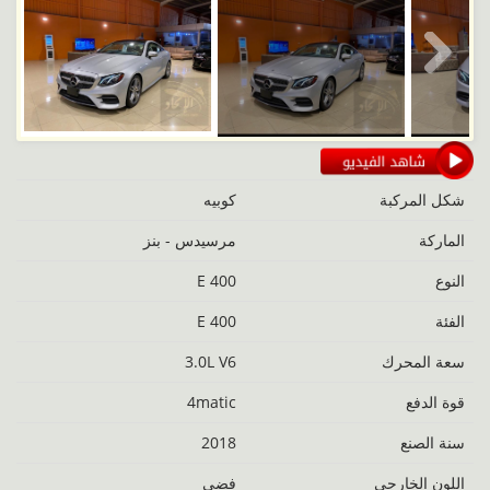
Next
شكل المركبة
كوبيه
الماركة
مرسيدس - بنز
النوع
E 400
الفئة
E 400
‬سعة المحرك
3.0L V6
قوة الدفع
4matic
سنة الصنع
2018
اللون الخارجي
فضي