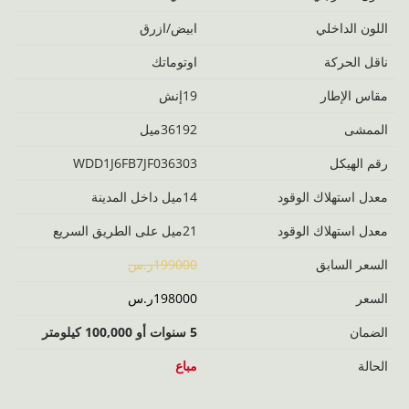
اللون الداخلي
ابيض/ازرق
ناقل الحركة
اوتوماتك
مقاس الإطار
19إنش
الممشى
36192ميل
رقم الهيكل
WDD1J6FB7JF036303
معدل استهلاك الوقود
14ميل داخل المدينة
معدل استهلاك الوقود
21ميل على الطريق السريع
السعر السابق
199000ر.س
السعر
198000ر.س
الضمان
5 سنوات أو 100,000 كيلومتر
الحالة
مباع