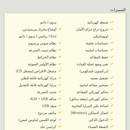
المميزات
شنطه كهربائية
يدوي / ناعم
خروج ذراع حزام الأمان
أوضاع محرك مرسيدس:
اوتوماتيكي
Eco / رياضي / يدوي / ناعم
حساسات خلفية
نظام صوتي بريميوم
حساسات اماميه
نظام تثبيت السرعة
حفظ المقاعد
نظام الخرائط
تغير وضع عجلة القيادة
نظام الأوامر الصوتية
(دركسون تلسكوبي)
مشغل الاقراص (مشغل CD)
تشغيل بصمه
مرايا كهربائية قابلة للطي
تسخين مقاعد اماميه
مرايا كهربائية قابلة للتعديل
تحكم كهربائي للمقاعد
مثبت السرعة
تحكم كهربائى (مقعد سائق)
منافذ AUX + USB
اضاءة على المرايا الجانبية
منفذ USB
اتصال لاسلكي (Wireless)
مكيف مزدوج
الدخول الذكي
لوحة اللمس (ماوس لمس)
النقطة العمياء
كراسي جلد