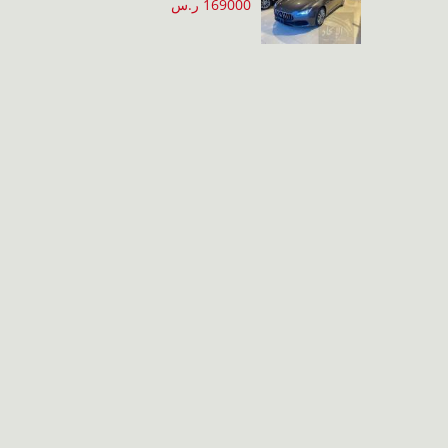
169000 ر.س