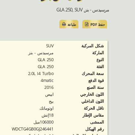
مرسيدس - بنز, GLA 250, SUV
حفظ PDF
طباعة
شكل المركبة
SUV
الماركة
مرسيدس - بنز
النوع
GLA 250
الفئة
GLA 250
‬سعة المحرك
2.0L I4 Turbo
قوة الدفع
4matic
سنة الصنع
2016
اللون الخارجي
ابيض
اللون الداخلي
بيج
ناقل الحركة
اوتوماتك
مقاس الإطار
18إنش
الممشى
106000ميل
رقم الهيكل
WDCTG4GB0GJ246441