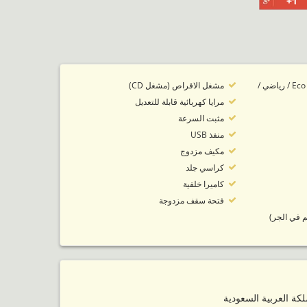
أوضاع محرك مرسيدس: Eco / رياضي /
مشغل الاقراص (مشغل CD)
مرايا كهربائية قابلة للتعديل
مثبت السرعة
منفذ USB
مكيف مزدوج
كراسي جلد
كاميرا خلفية
فتحة سقف مزدوجة
كم في الجر)