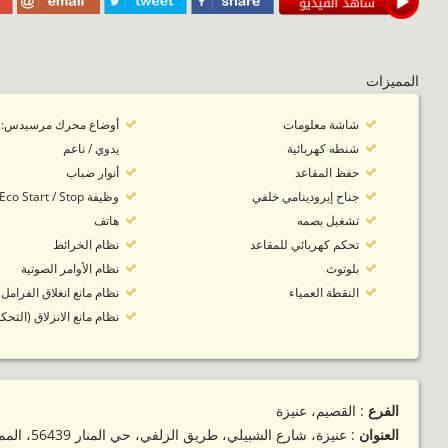
المميزات
شاشة معلومات
شنطه كهربائية
يدوي / ناعم
حفظ المقاعد
أنوار ضباب
جناح إيرودينامي خلفي
وظيفة Eco Start / Stop
تشغيل بصمه
هاتف
تحكم كهربائي للمقاعد
نظام الخرائط
بلوتوث
نظام الأوامر الصوتية
النقطة العمياء
نظام مانع انغلاق الفرامل
نظام مانع الانزلاق (التح
الفرع
: القصيم، عنيزة
العنوان
: عنيزة، شارع الشبيلي، طريق الزلفي، حي المنار 56439، المملكة العربية السعودية