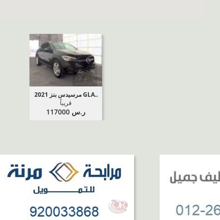
2021 مرسيدس بنز GLA..
قريباً
ر.س 117000