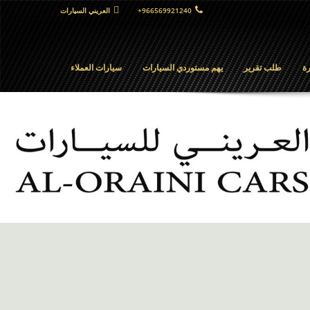
+966569921240
العريني السيارات
ة
طلب تقرير
يهم مستوردي السيارات
سيارات العملاء