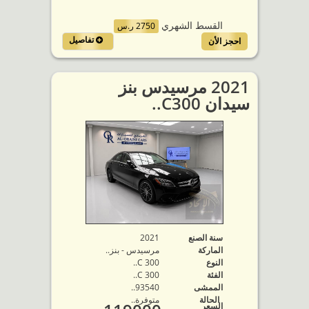
القسط الشهري
2750 ر.س
تفاصيل
احجز الأن
2021 مرسيدس بنز
سيدان C300..
سنة الصنع
2021
الماركة
مرسيدس - بنز..
النوع
C 300..
الفئة
C 300..
الممشى
93540..
الحالة
متوفرة‬..
السعر