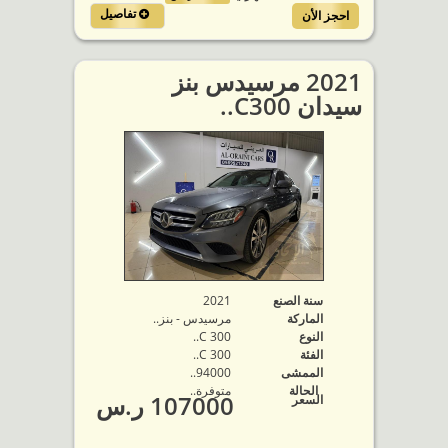
تفاصيل
احجز الأن
2021 مرسيدس بنز
سيدان C300..
سنة الصنع
2021
الماركة
مرسيدس - بنز..
النوع
C 300..
الفئة
C 300..
الممشى
94000..
الحالة
متوفرة‬..
107000 ر.س
السعر