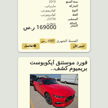
سنة الصنع
2019
الماركة
مازيراتي..
النوع
كواتروبورتي..
الفئة
كواتروبورتي..
الممشى
23750..
الحالة
متوفرة‬..
169000 ر.س
السعر
القسط الشهري
3597 ر.س
تفاصيل
احجز الأن
فورد موستنق ايكوبوست
بريميوم كشف..