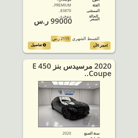
الفئة
PREMIUM..
الممشى
83870..
الحالة
متوفرة‬..
99000 ر.س
السعر
القسط الشهري
2115 ر.س
تفاصيل
احجز الأن
2020 مرسيدس بنز E 450
Coupe..
سنة الصنع
2020