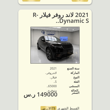
2021 لاند روفر فيلار R-
Dynamic S..
سنة الصنع
2021
الماركة
لاندروفر..
النوع
فيلار..
الفئة
S..
الممشى
65000..
الحالة
متوفرة‬..
149000 ر.س
السعر
القسط الشهري
3173 ر.س