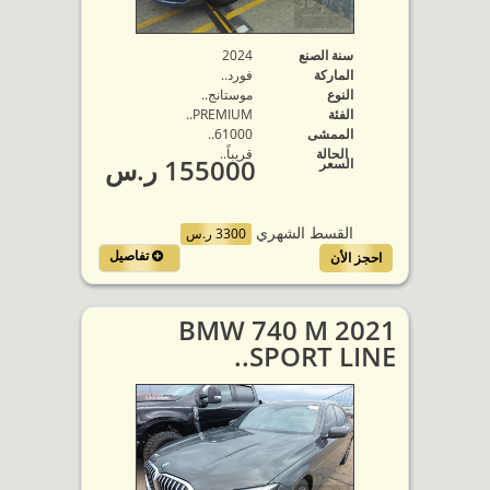
سنة الصنع
2024
الماركة
فورد..
النوع
موستانج..
الفئة
PREMIUM..
الممشى
61000..
الحالة
قريباً..
155000 ر.س
السعر
القسط الشهري
3300 ر.س
تفاصيل
احجز الأن
2021 BMW 740 M
SPORT LINE..