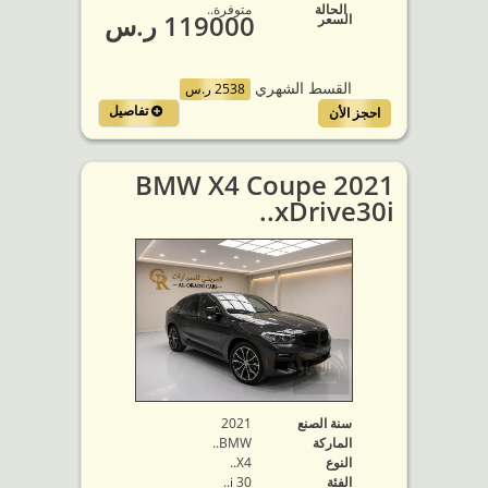
الحالة
متوفرة‬..
119000 ر.س
السعر
القسط الشهري
2538 ر.س
تفاصيل
احجز الأن
2021 BMW X4 Coupe
xDrive30i..
سنة الصنع
2021
الماركة
BMW..
النوع
X4..
الفئة
30 i..