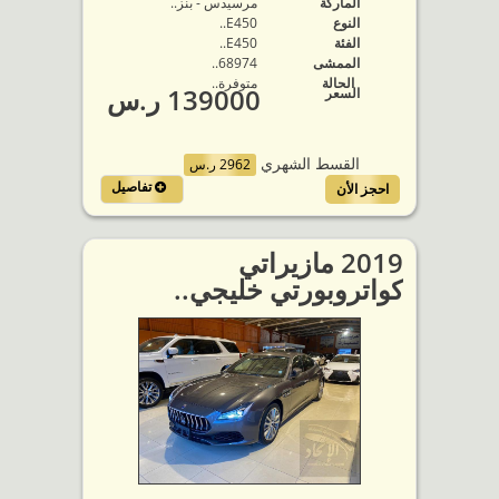
الماركة
مرسيدس - بنز..
النوع
E450..
الفئة
E450..
الممشى
68974..
الحالة
متوفرة‬..
139000 ر.س
السعر
القسط الشهري
2962 ر.س
تفاصيل
احجز الأن
2019 مازيراتي
كواتروبورتي خليجي..