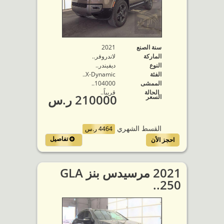
سنة الصنع
2021
الماركة
لاندروفر..
النوع
ديفيندر..
الفئة
X-Dynamic..
الممشى
104000..
الحالة
قريباً..
210000 ر.س
السعر
القسط الشهري
4464 ر.س
تفاصيل
احجز الأن
2021 مرسيدس بنز GLA
250..