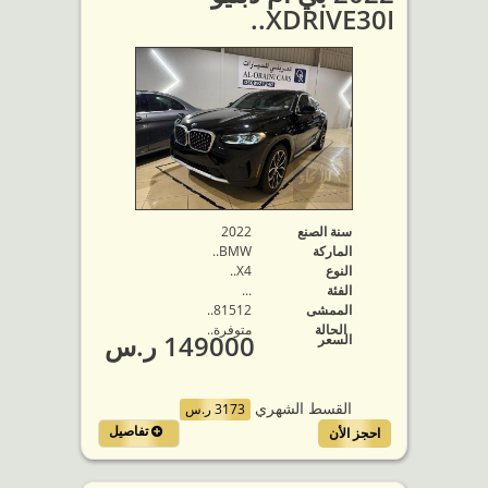
XDRIVE30I..
سنة الصنع
2022
الماركة
BMW..
النوع
X4..
الفئة
...
الممشى
81512..
الحالة
متوفرة‬..
149000 ر.س
السعر
القسط الشهري
3173 ر.س
تفاصيل
احجز الأن