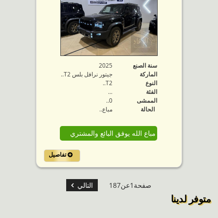
سنة الصنع
2025
الماركة
جيتور نرافل بلس T2..
النوع
T2..
الفئة
...
الممشى
0..
الحالة
مباع..
مباع الله يوفق البائع والمشتري
تفاصيل
صفحة1عن187
التالي
متوفر لدينا