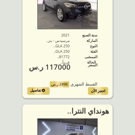
سنة الصنع
2021
الماركة
مرسيدس - بنز..
النوع
GLA 250..
الفئة
GLA 250..
الممشى
81772..
الحالة
قريباً..
117000 ر.س
السعر
القسط الشهري
2496 ر.س
تفاصيل
احجز الأن
هونداي النترا..