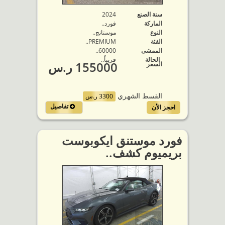
سنة الصنع
2024
الماركة
فورد..
النوع
موستانج..
الفئة
PREMIUM..
الممشى
60000..
الحالة
قريباً..
155000 ر.س
السعر
القسط الشهري
3300 ر.س
تفاصيل
احجز الأن
فورد موستنق ايكوبوست
بريميوم كشف..