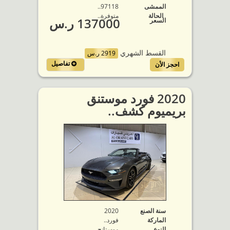
الممشى
97118..
الحالة
متوفرة‬..
137000 ر.س
السعر
القسط الشهري
2919 ر.س
تفاصيل
احجز الأن
2020 فورد موستنق
بريميوم كشف..
سنة الصنع
2020
الماركة
فورد..
النوع
موستانج..