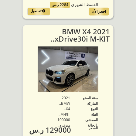
القسط الشهري
2284 ر.س
تفاصيل
احجز الأن
2021 BMW X4
xDrive30i M-KIT..
سنة الصنع
2021
الماركة
BMW..
النوع
X4..
الفئة
M-KIT..
الممشى
100000..
الحالة
متوفرة‬..
129000 ر.س
السعر