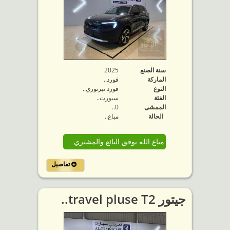
سنة الصنع
2025
الماركة
فورد..
النوع
فورد تيرتوري..
الفئة
سبورت..
الممشى
0..
الحالة
مباع..
مباع الله يوفق البائع والمشتري
تفاصيل
جيتور travel pluse T2..