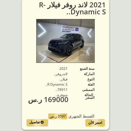
2021 لاند روفر فيلار R-
Dynamic S..
سنة الصنع
2021
الماركة
لاندروفر..
النوع
فيلار..
الفئة
R Dynamic S..
الممشى
78911..
الحالة
متوفرة‬..
169000 ر.س
السعر
القسط الشهري
3597 ر.س
تفاصيل
احجز الأن