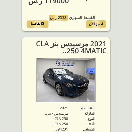
119000 ر.س
القسط الشهري
2538 ر.س
تفاصيل
احجز الأن
2021 مرسيدس بنز CLA
250 4MATIC..
سنة الصنع
2021
الماركة
مرسيدس - بنز..
النوع
CLA 250..
الفئة
CLA 250..
الممشى
94231..