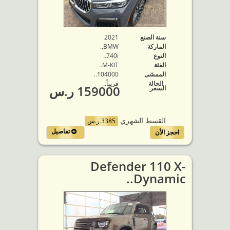
سنة الصنع
2021
الماركة
BMW..
النوع
740i..
الفئة
M-KIT..
الممشى
104000..
الحالة
قريباً..
159000 ر.س
السعر
القسط الشهري
3385 ر.س
تفاصيل
احجز الأن
Defender 110 X-
Dynamic..