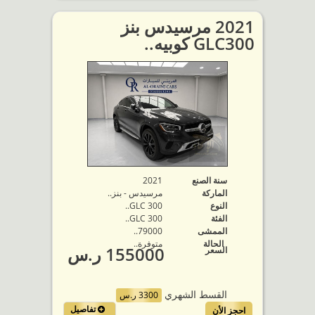
2021 مرسيدس بنز
GLC300 كوبيه..
سنة الصنع
2021
الماركة
مرسيدس - بنز..
النوع
GLC 300..
الفئة
GLC 300..
الممشى
79000..
الحالة
متوفرة‬..
155000 ر.س
السعر
القسط الشهري
3300 ر.س
تفاصيل
احجز الأن