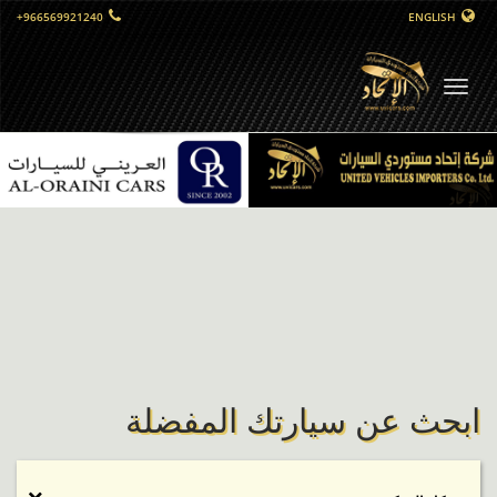
+966569921240
ENGLISH
التبديل
الملاحي
ابحث عن سيارتك المفضلة