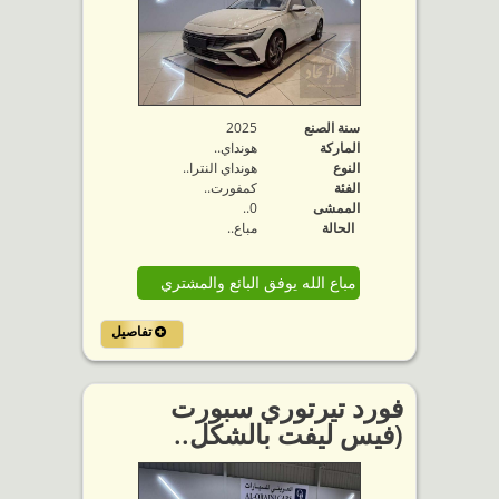
سنة الصنع
2025
الماركة
هونداي..
النوع
هونداي النترا..
الفئة
كمفورت..
الممشى
0..
الحالة
مباع..
مباع الله يوفق البائع والمشتري
تفاصيل
فورد تيرتوري سبورت
(فيس ليفت بالشكل..