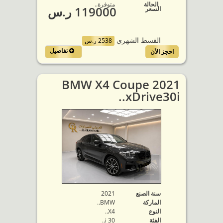
الحالة
متوفرة‬..
119000 ر.س
السعر
القسط الشهري
2538 ر.س
تفاصيل
احجز الأن
2021 BMW X4 Coupe
xDrive30i..
سنة الصنع
2021
الماركة
BMW..
النوع
X4..
الفئة
30 i..