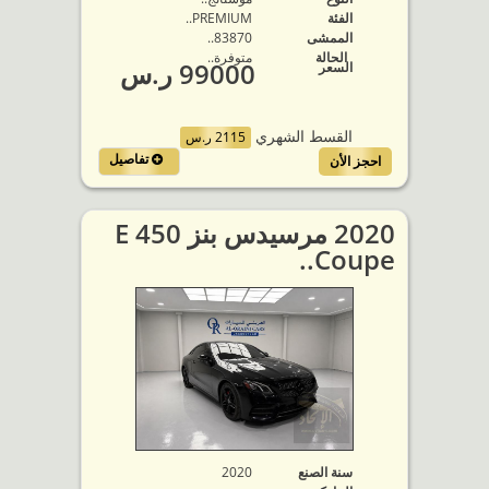
الفئة
PREMIUM..
الممشى
83870..
الحالة
متوفرة‬..
99000 ر.س
السعر
القسط الشهري
2115 ر.س
تفاصيل
احجز الأن
2020 مرسيدس بنز E 450
Coupe..
سنة الصنع
2020