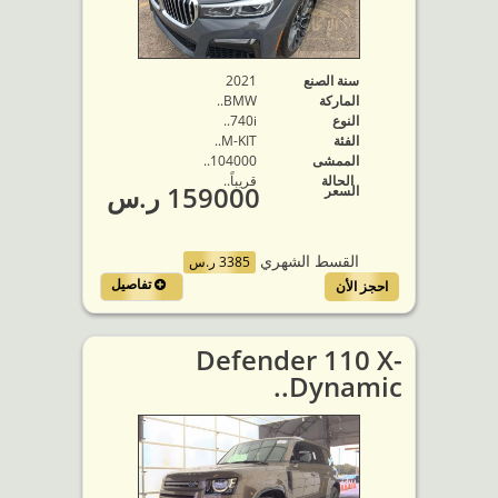
سنة الصنع
2021
الماركة
BMW..
النوع
740i..
الفئة
M-KIT..
الممشى
104000..
الحالة
قريباً..
159000 ر.س
السعر
القسط الشهري
3385 ر.س
تفاصيل
احجز الأن
Defender 110 X-
Dynamic..