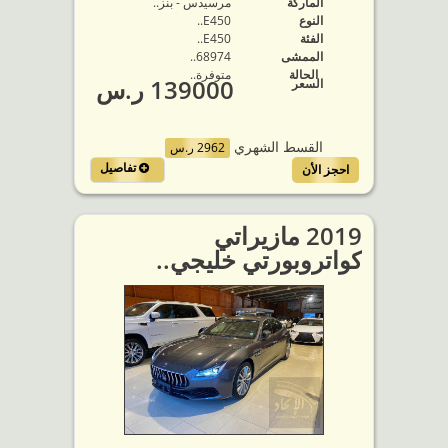
الماركة
مرسيدس - بنز..
النوع
E450..
الفئة
E450..
الممشى
68974..
الحالة
متوفرة‬..
139000 ر.س
السعر
القسط الشهري
2962 ر.س
تفاصيل
احجز الأن
2019 مازيراتي
كواتروبورتي خليجي..