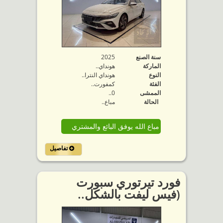
سنة الصنع
2025
الماركة
هونداي..
النوع
هونداي النترا..
الفئة
كمفورت..
الممشى
0..
الحالة
مباع..
مباع الله يوفق البائع والمشتري
تفاصيل
فورد تيرتوري سبورت
(فيس ليفت بالشكل..