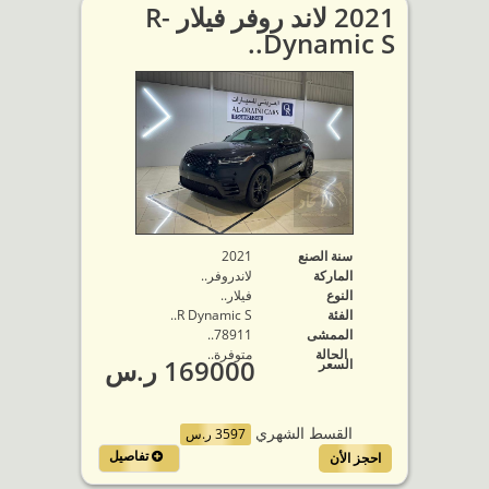
2021 لاند روفر فيلار R-
Dynamic S..
سنة الصنع
2021
الماركة
لاندروفر..
النوع
فيلار..
الفئة
R Dynamic S..
الممشى
78911..
الحالة
متوفرة‬..
169000 ر.س
السعر
القسط الشهري
3597 ر.س
تفاصيل
احجز الأن