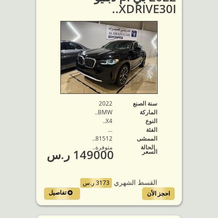
XDRIVE30I..
سنة الصنع
2022
الماركة
BMW..
النوع
X4..
الفئة
...
الممشى
81512..
الحالة
متوفرة‬..
149000 ر.س
السعر
القسط الشهري
3173 ر.س
تفاصيل
احجز الأن