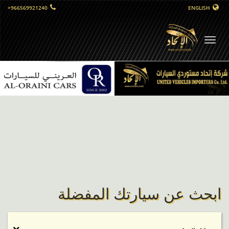
+966569921240
ENGLISH
التبديل
الملاحي
ابحث عن سيارتك المفضلة