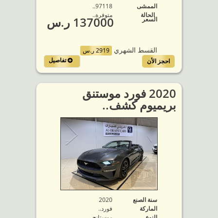
الممشى
97118..
الحالة
متوفرة‬..
137000 ر.س
السعر
القسط الشهري
2919 ر.س
تفاصيل
احجز الأن
2020 فورد موستنق
بريميوم كشف..
سنة الصنع
2020
الماركة
فورد..
النوع
موستانج..