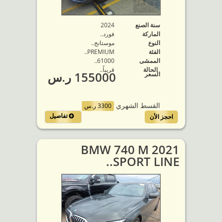
سنة الصنع
2024
الماركة
فورد..
النوع
موستانج..
الفئة
PREMIUM..
الممشى
61000..
الحالة
قريباً..
155000 ر.س
السعر
القسط الشهري
3300 ر.س
تفاصيل
احجز الأن
2021 BMW 740 M
SPORT LINE..