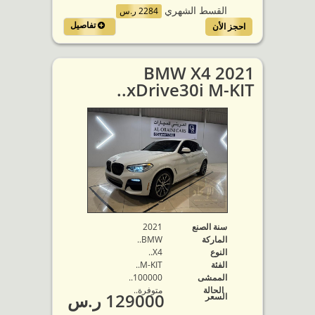
القسط الشهري
2284 ر.س
تفاصيل
احجز الأن
2021 BMW X4
xDrive30i M-KIT..
سنة الصنع
2021
الماركة
BMW..
النوع
X4..
الفئة
M-KIT..
الممشى
100000..
الحالة
متوفرة‬..
129000 ر.س
السعر