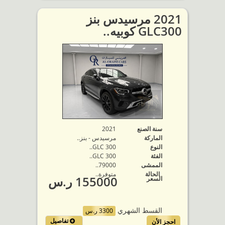
2021 مرسيدس بنز
GLC300 كوبيه..
سنة الصنع
2021
الماركة
مرسيدس - بنز..
النوع
GLC 300..
الفئة
GLC 300..
الممشى
79000..
الحالة
متوفرة‬..
155000 ر.س
السعر
القسط الشهري
3300 ر.س
تفاصيل
احجز الأن