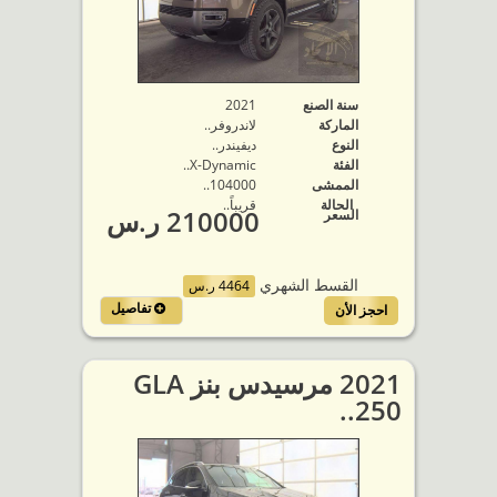
سنة الصنع
2021
الماركة
لاندروفر..
النوع
ديفيندر..
الفئة
X-Dynamic..
الممشى
104000..
الحالة
قريباً..
210000 ر.س
السعر
القسط الشهري
4464 ر.س
تفاصيل
احجز الأن
2021 مرسيدس بنز GLA
250..