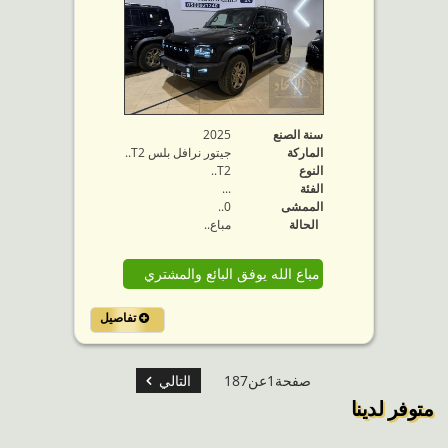
سنة الصنع
2025
الماركة
جيتور نرافل بلس T2..
النوع
T2..
الفئة
...
الممشى
0..
الحالة
مباع..
مباع الله يوفق البائع والمشتري
تفاصيل
صفحة1عن187
التالي
متوفر لدينا