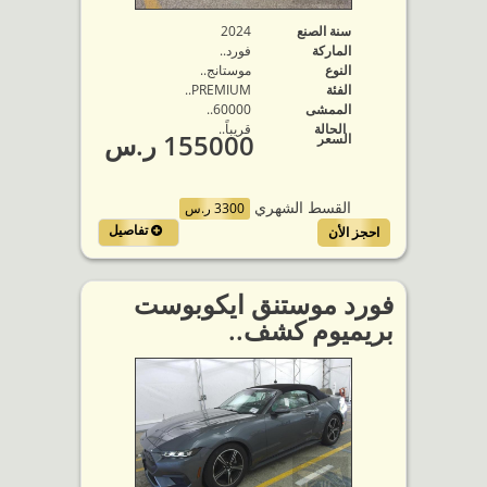
سنة الصنع
2024
الماركة
فورد..
النوع
موستانج..
الفئة
PREMIUM..
الممشى
60000..
الحالة
قريباً..
155000 ر.س
السعر
القسط الشهري
3300 ر.س
تفاصيل
احجز الأن
فورد موستنق ايكوبوست
بريميوم كشف..