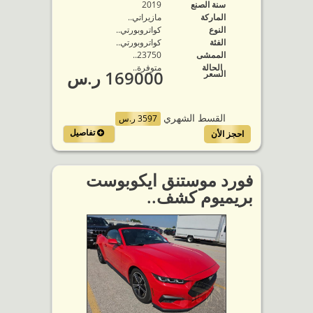
سنة الصنع
2019
الماركة
مازيراتي..
النوع
كواتروبورتي..
الفئة
كواتروبورتي..
الممشى
23750..
الحالة
متوفرة‬..
169000 ر.س
السعر
القسط الشهري
3597 ر.س
تفاصيل
احجز الأن
فورد موستنق ايكوبوست
بريميوم كشف..