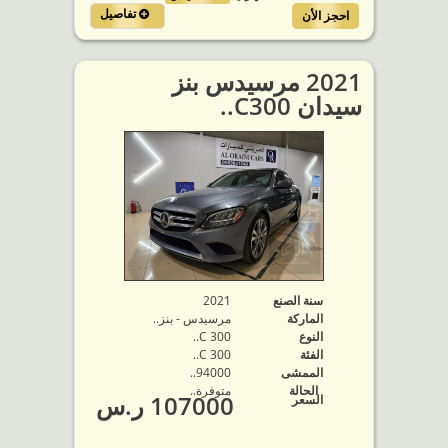
تفاصيل
احجز الأن
2021 مرسيدس بنز
سيدان C300..
سنة الصنع
2021
الماركة
مرسيدس - بنز..
النوع
C 300..
الفئة
C 300..
الممشى
94000..
الحالة
متوفرة‬..
107000 ر.س
السعر