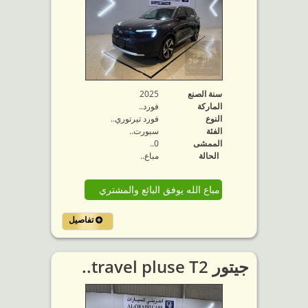
سنة الصنع
2025
الماركة
فورد..
النوع
فورد تيرتوري..
الفئة
سبورت..
الممشى
0..
الحالة
مباع..
مباع الله يوفق البائع والمشتري
تفاصيل
جيتور travel pluse T2..