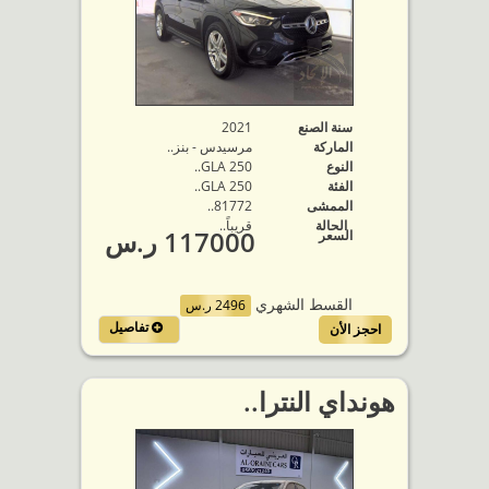
سنة الصنع
2021
الماركة
مرسيدس - بنز..
النوع
GLA 250..
الفئة
GLA 250..
الممشى
81772..
الحالة
قريباً..
117000 ر.س
السعر
القسط الشهري
2496 ر.س
تفاصيل
احجز الأن
هونداي النترا..