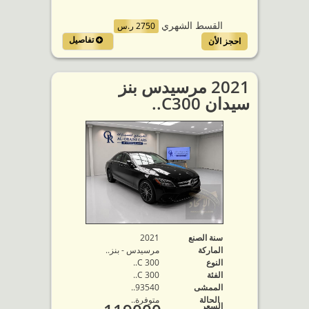
القسط الشهري
2750 ر.س
تفاصيل
احجز الأن
2021 مرسيدس بنز
سيدان C300..
سنة الصنع
2021
الماركة
مرسيدس - بنز..
النوع
C 300..
الفئة
C 300..
الممشى
93540..
الحالة
متوفرة‬..
السعر