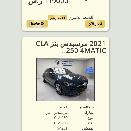
119000 ر.س
القسط الشهري
2538 ر.س
تفاصيل
احجز الأن
2021 مرسيدس بنز CLA
250 4MATIC..
سنة الصنع
2021
الماركة
مرسيدس - بنز..
النوع
CLA 250..
الفئة
CLA 250..
الممشى
94231..