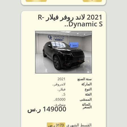
2021 لاند روفر فيلار R-
Dynamic S..
سنة الصنع
2021
الماركة
لاندروفر..
النوع
فيلار..
الفئة
S..
الممشى
65000..
الحالة
متوفرة‬..
149000 ر.س
السعر
القسط الشهري
3173 ر.س