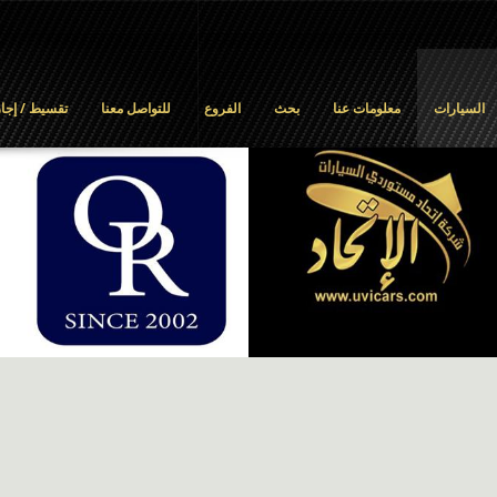
السيارات
معلومات عنا
بحث
الفروع
للتواصل معنا
تقسيط / إجار