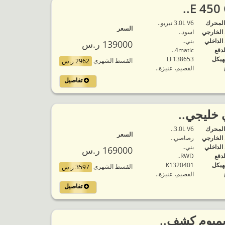
المحرك
3.0L V6 تيربو..
السعر
 الخارجي
اسود..
 الداخلي
بني..
139000 ر.س
لدفع
4matic..
هيكل
LF138653
القسط الشهري
2962 ر.س
القصيم، عنيزة..
تفاصيل
المحرك
3.0L V6..
السعر
 الخارجي
رصاصي..
 الداخلي
بني..
169000 ر.س
لدفع
RWD..
هيكل
K1320401
القسط الشهري
3597 ر.س
القصيم، عنيزة..
تفاصيل
يميوم كشف..