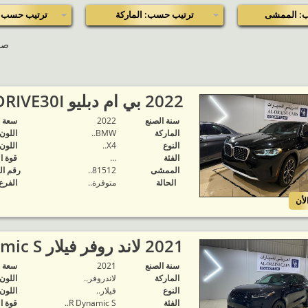
: الممشى
ترتيب حسب: الماركة
ترتيب حسب: 
صفحة 
2022 بي ام دبليو XDRIVE30I..
سنة الصنع
2022
‬سعة 
الماركة
BMW..
اللون
النوع
X4..
اللون
الفئة
...
قوة ا
الممشى
81512..
رقم ال
الحالة
متوفرة‬..
الفرع
لأن
2021 لاند روفر فيلار R-Dynamic S..
سنة الصنع
2021
‬سعة 
الماركة
لاندروفر..
اللون
النوع
فيلار..
اللون
الفئة
R Dynamic S..
قوة ا