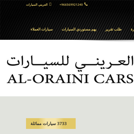
+966569921240
العريني السيارات
ة
طلب تقرير
يهم مستوردي السيارات
سيارات العملاء
3733 سيارات مماثلة​