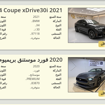
2021 BMW X4 Coupe xDrive30i..
سنة الصنع
2021
‬سعة 
الماركة
BMW..
اللون
النوع
X4..
اللون
الفئة
30 i..
قوة ا
الممشى
97118..
رقم ال
الحالة
متوفرة‬..
الفرع
لأن
2020 فورد موستنق بريميوم كشف..
سنة الصنع
2020
‬سعة 
الماركة
فورد..
اللون
النوع
موستانج..
اللون
الفئة
PREMIUM..
قوة ا
الممشى
83870..
رقم ال
الحالة
متوفرة‬..
الفرع
لأن