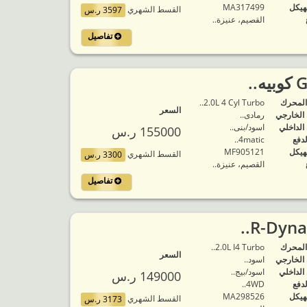
هيكل
MA317499
القسط الشهري
3597 ر.س
القصيم، عنيزة..
تفاصيل
المحرك
2.0L 4 Cyl Turbo..
السعر
 الخارجي
رمادى..
 الداخلي
اسود/بنى..
155000 ر.س
لدفع
4matic..
هيكل
MF905121
القسط الشهري
3300 ر.س
القصيم، عنيزة..
تفاصيل
المحرك
2.0L I4 Turbo..
السعر
 الخارجي
اسود..
 الداخلي
اسود/بيج..
149000 ر.س
لدفع
4WD..
هيكل
MA298526
القسط الشهري
3173 ر.س