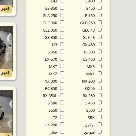
E43
E 400
ES-350
E450
احجز ا
GLA 250
F-150
GLC 300
GLB 250
GLE 350
GLC 43
GS-350
GLE 43
H3
GX 460
IS 350
IS 300
LX-570
LS 460
MKT
MKS
احجز ا
MKZ
MKX
NX 300
NX 200
RC 350
QX56
RX 350L
RX 350
S 580
S 450
S550
S500
T2
SRX
يوكون
UX 200
فيوجن
فيلار