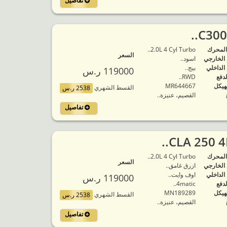
تفاصيل
المحرك
2.0L 4 Cyl Turbo..
السعر
 الخارجي
اسود..
 الداخلي
بيج..
119000 ر.س
لدفع
RWD..
هيكل
MR644667
القسط الشهري
2538 ر.س
القصيم، عنيزة..
تفاصيل
المحرك
2.0L 4 Cyl Turbo..
السعر
 الخارجي
ازرق غامق..
 الداخلي
اوف وايت..
119000 ر.س
لدفع
4matic..
هيكل
MN189289
القسط الشهري
2538 ر.س
القصيم، عنيزة..
تفاصيل