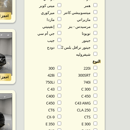
همر
مينى كوبر
ميتسوبيشي كانتر
ميركوري
احجز ا
مازيراتي
مازدا
مرسيدس - بنز
إنفينيتي
تويوتا
جي أم سي
جينور
جيب
جيتور نرافل بلس T2
دودج
شيفروليه
النوع
300
220i
428i
300SRT
احجز ا
750Li
740i
C 43
C 300
C400
C 450
C450
C43 AMG
CT6
CLA 250
CX-9
CTS
E 350
E 300