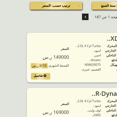
سنة الصنع
ترتيب حسب: السعر
1 عن 187
المحرك
2.0L 4 Cyl Turbo..
السعر
 الخارجي
اسود..
 الداخلي
احمر..
149000 ر.س
لدفع
4matic..
هيكل
N9M29075
القسط الشهري
3173 ر.س
القصيم، عنيزة..
تفاصيل
المحرك
2.0L 4 Cyl Turbo..
السعر
 الخارجي
اسود..
 الداخلي
اوف وايت..
169000 ر.س
لدفع
AWD..