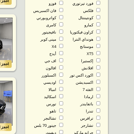
احجز ا
فورد تيرتوري
فوزو
فلكس
فان اكسبريس
كونتيننتال
كواتروبورتي
كمارو
كامرى
كراون فيكتوريا
نافيجيتور
هونداي النترا
مينى كوبر
موستانج
X4
XT5
أيدج
إكستيرا
اف جي
احجز ا
افلانش
افالون
اكورد اكس تور
اكسبلورر
اكسبديشن
اوديسي
الفئه 7
امبالا
ارمادا
اسكاليد
باثفايندر
تورس
تندرا
تاهو
ترافرس
تشالنجر
تشارجر
جيتور 70 بلس
احجز ا
جراند ماركيز
ديفيندر