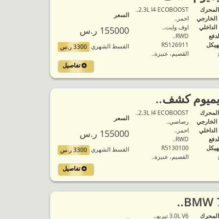
المحرك
2.3L I4 ECOBOOST..
السعر
 الخارجي
احمر..
 الداخلي
اوف وايت..
155000 ر.س
لدفع
RWD..
هيكل
R5126911
القسط الشهري
3300 ر.س
القصيم، عنيزة..
تفاصيل
يميوم كشف..
المحرك
2.3L I4 ECOBOOST..
السعر
 الخارجي
رصاصي..
 الداخلي
احمر..
155000 ر.س
لدفع
RWD..
هيكل
R5130100
القسط الشهري
3300 ر.س
القصيم، عنيزة..
تفاصيل
المحرك
3.0L V6 تيربو..