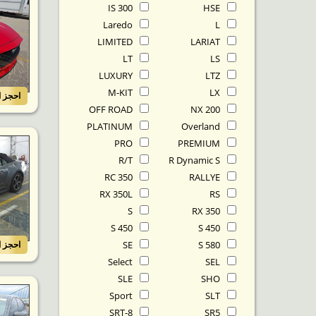
IS 300
HSE
Laredo
L
LIMITED
LARIAT
LT
LS
LUXURY
LTZ
M-KIT
LX
احجز ا
OFF ROAD
NX 200
PLATINUM
Overland
PRO
PREMIUM
R/T
R Dynamic S
RC 350
RALLYE
RX 350L
RS
S
RX 350
S 450
S 450
S 580
SE
احجز ا
Select
SEL
SLE
SHO
Sport
SLT
SRT-8
SR5