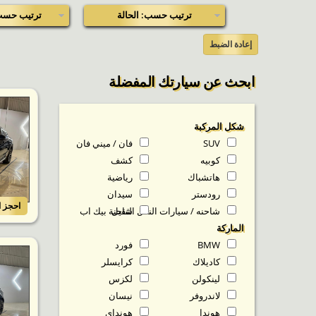
ترتيب حسب: الحالة
ترتيب حسب
إعادة الضبط
ابحث عن سيارتك المفضلة
شكل المركبة
SUV
فان / ميني فان
كوبيه
كشف
هاتشباك
رياضية
رودستر
سيدان
احجز ا
شاحنه / سيارات النقل الثقيل
شاحنة بيك اب
الماركة
BMW
فورد
كاديلاك
كرايسلر
لينكولن
لكزس
لاندروفر
نيسان
هوندا
هونداي