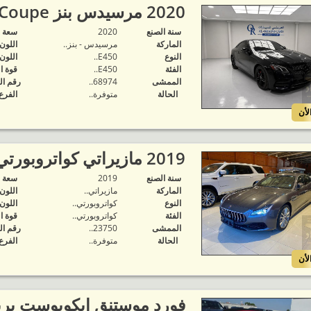
2020 مرسيدس بنز E 450 Coupe..
سنة الصنع
2020
‬سعة 
الماركة
مرسيدس - بنز..
اللون
النوع
E450..
اللون
الفئة
E450..
قوة ا
الممشى
68974..
رقم ال
الحالة
متوفرة‬..
الفرع
لأن
2019 مازيراتي كواتروبورتي خليجي..
سنة الصنع
2019
‬سعة 
الماركة
مازيراتي..
اللون
النوع
كواتروبورتي..
اللون
الفئة
كواتروبورتي..
قوة ا
الممشى
23750..
رقم ال
الحالة
متوفرة‬..
الفرع
لأن
فورد موستنق ايكوبوست بر