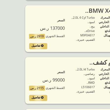
المحرك
2.0L 4 Cyl Turbo..
السعر
 الخارجي
اسود..
 الداخلي
بيج..
137000 ر.س
لدفع
xDrive..
هيكل
M9F04617
القسط الشهري
2919 ر.س
القصيم، عنيزة..
تفاصيل
المحرك
2.0L I4 Turbo..
السعر
 الخارجي
رصاصي..
 الداخلي
اسود..
99000 ر.س
لدفع
RWD..
هيكل
L5106617
القسط الشهري
2115 ر.س
القصيم، عنيزة..
تفاصيل