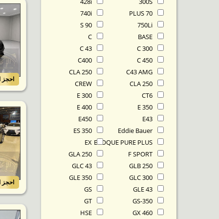
428i
300S
740i
70 PLUS
90 S
750Li
C
BASE
C 43
C 300
C400
C 450
CLA 250
C43 AMG
احجز ا
CREW
CLA 250
E 300
CT6
E 400
E 350
E450
E43
ES 350
Eddie Bauer
EX
EVOQUE PURE PLUS
GLA 250
F SPORT
GLC 43
GLB 250
GLE 350
GLC 300
احجز ا
GS
GLE 43
GT
GS-350
HSE
GX 460