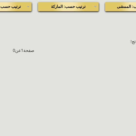
: الممشى
ترتيب حسب: الماركة
ترتيب حسب: 
ئج!
صفحة1عن0