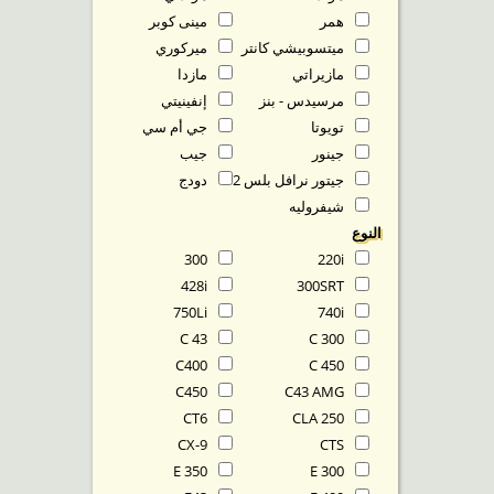
همر
مينى كوبر
ميتسوبيشي كانتر
ميركوري
مازيراتي
مازدا
مرسيدس - بنز
إنفينيتي
تويوتا
جي أم سي
جينور
جيب
جيتور نرافل بلس T2
دودج
شيفروليه
النوع
300
220i
428i
300SRT
750Li
740i
C 43
C 300
C400
C 450
C450
C43 AMG
CT6
CLA 250
CX-9
CTS
E 350
E 300