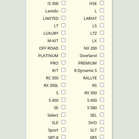
IS 300
HSE
Laredo
L
LIMITED
LARIAT
LT
LS
LUXURY
LTZ
M-KIT
LX
OFF ROAD
NX 200
PLATINUM
Overland
PRO
PREMIUM
R/T
R Dynamic S
RC 350
RALLYE
RX 350L
RS
S
RX 350
S 450
S 450
SE
S 580
Select
SEL
SLE
SHO
Sport
SLT
SRT-8
SR5