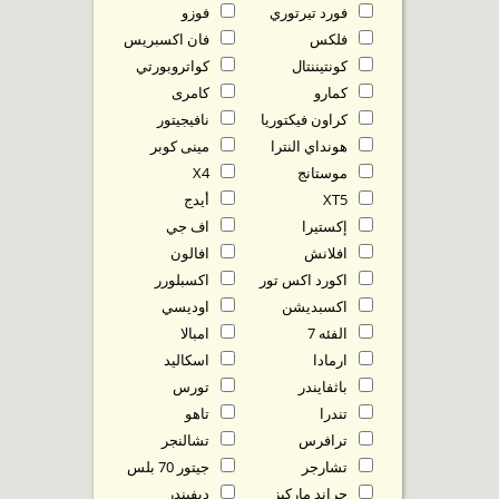
فورد تيرتوري
فوزو
فلكس
فان اكسبريس
كونتيننتال
كواتروبورتي
كمارو
كامرى
كراون فيكتوريا
نافيجيتور
هونداي النترا
مينى كوبر
موستانج
X4
XT5
أيدج
إكستيرا
اف جي
افلانش
افالون
اكورد اكس تور
اكسبلورر
اكسبديشن
اوديسي
الفئه 7
امبالا
ارمادا
اسكاليد
باثفايندر
تورس
تندرا
تاهو
ترافرس
تشالنجر
تشارجر
جيتور 70 بلس
جراند ماركيز
ديفيندر