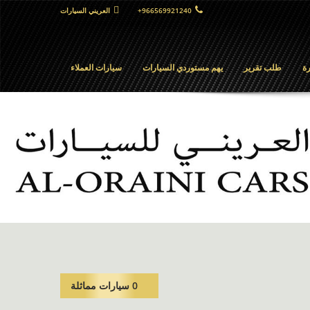
+966569921240
العريني السيارات
ة
طلب تقرير
يهم مستوردي السيارات
سيارات العملاء
0 سيارات مماثلة​