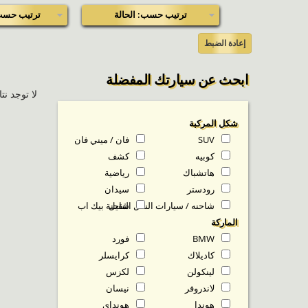
ترتيب حسب: الحالة
ترتيب حسب
إعادة الضبط
ابحث عن سيارتك المفضلة
لا توجد نتا
شكل المركبة
SUV
فان / ميني فان
كوبيه
كشف
هاتشباك
رياضية
رودستر
سيدان
شاحنه / سيارات النقل الثقيل
شاحنة بيك اب
الماركة
BMW
فورد
كاديلاك
كرايسلر
لينكولن
لكزس
لاندروفر
نيسان
هوندا
هونداي