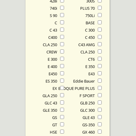
428i
300S
740i
70 PLUS
90 S
750Li
C
BASE
C 43
C 300
C400
C 450
CLA 250
C43 AMG
CREW
CLA 250
E 300
CT6
E 400
E 350
E450
E43
ES 350
Eddie Bauer
EX
EVOQUE PURE PLUS
GLA 250
F SPORT
GLC 43
GLB 250
GLE 350
GLC 300
GS
GLE 43
GT
GS-350
HSE
GX 460