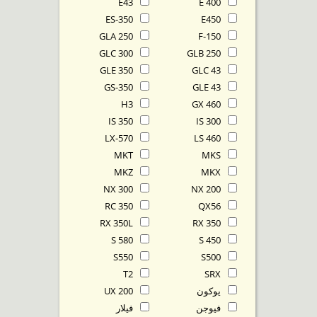
E43
E 400
ES-350
E450
GLA 250
F-150
GLC 300
GLB 250
GLE 350
GLC 43
GS-350
GLE 43
H3
GX 460
IS 350
IS 300
LX-570
LS 460
MKT
MKS
MKZ
MKX
NX 300
NX 200
RC 350
QX56
RX 350L
RX 350
S 580
S 450
S550
S500
T2
SRX
يوكون
UX 200
فيوجن
فيلار